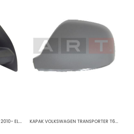
AYNA VOLKSWAGEN AMAROK 2010- ELEKTRİKLİ ISITMALI SİYAH+ KROM SAĞ
KAPAK VOLKSWAGEN TRANSPORTER T6-AMAROK ( T6 2015-) 2010- ASTARLI SOL