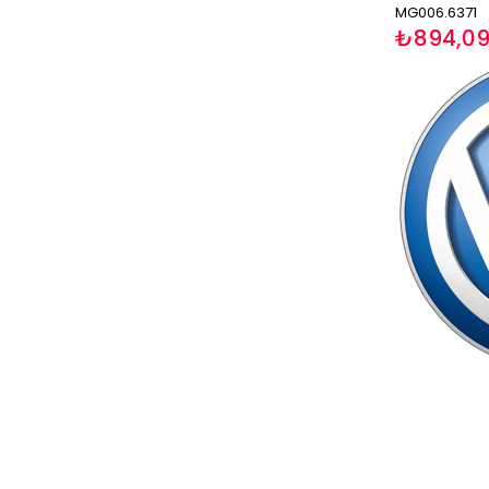
MG006.6371
₺894,0