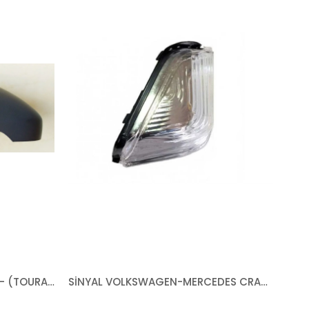
KAPAK VOLKSWAGEN GOLF 7 - (TOURAN 2015-) 2013-2020 ASTARLI SAĞ
SİNYAL VOLKSWAGEN-MERCEDES CRAFTER SPRİNTER 2006-2018 DUYSUZ SAĞ