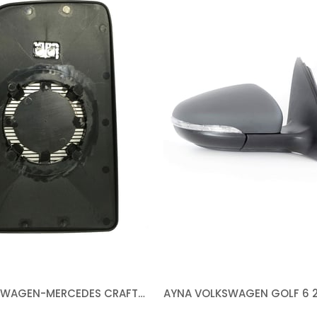
CAM VOLKSWAGEN-MERCEDES CRAFTER SPRİNTER 2006-2018 ISITMALI BÜYÜK PARÇA YUVARLAK TİP SAĞ