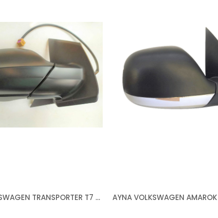
AYNA VOLKSWAGEN TRANSPORTER T7 2016- ELEKTRİKLİ KATLANIR ISITMALI ASTARLI SAĞ