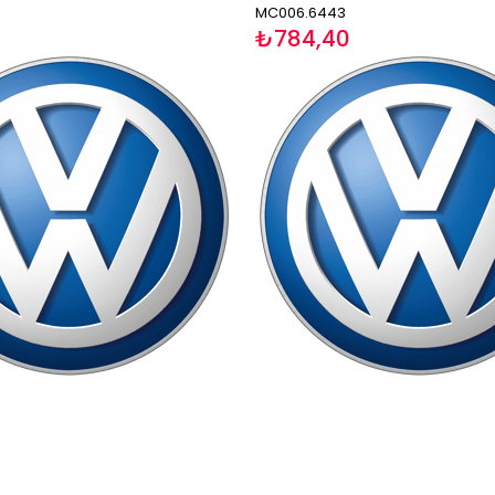
MC006.6443
9
₺784,40