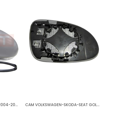
AYNA VOLKSWAGEN GOLF 5 2004-2008 ELEKTRİKLİ ISITMALI ASTARLI SİNYALLİ ASFERİK SOL
CAM VOLKSWAGEN-SKODA-SEAT GOLF V (PASSAT 2003-2010) (JETTA 2005-2010) (GOLF PLUS 2005-2013) (EOS 2005-2008) ( SUPERB 2006-2008) (SHARAN ALHAMBRA BORA 2004-2010 ) 2004-2009 ISITMALI ASFERİK SOL