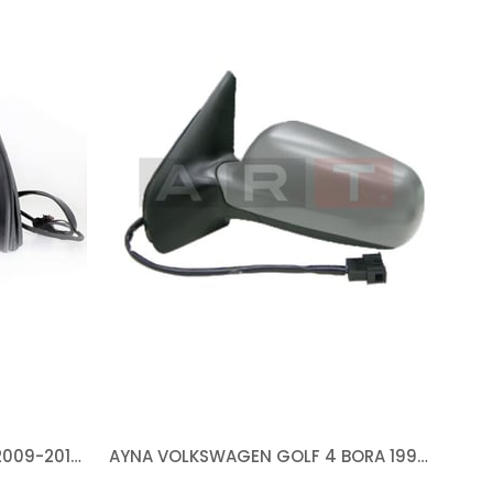
AYNA VOLKSWAGEN GOLF 6 2009-2012 ELEKTRİKLİ ISITMALI ASTARLI SİNYALLİ SAĞ
AYNA VOLKSWAGEN GOLF 4 BORA 1997-2003 ELEKTRİKLİ ISITMALI ASTARLI MAVİ CAM BÜYÜK TİP ASFERİK SOL