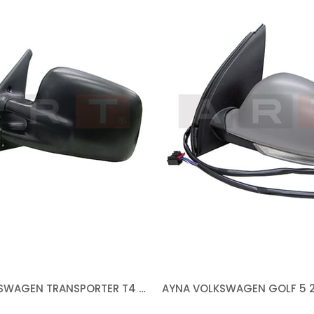
AYNA VOLKSWAGEN TRANSPORTER T4 1990-2002 ELEKTRİKLİ ISITMALI ASFERİK SOL