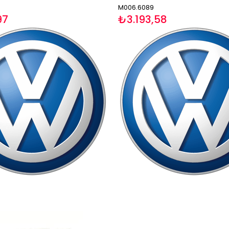
M006.6089
97
₺3.193,58