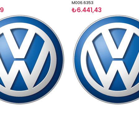
M006.6353
19
₺6.441,43