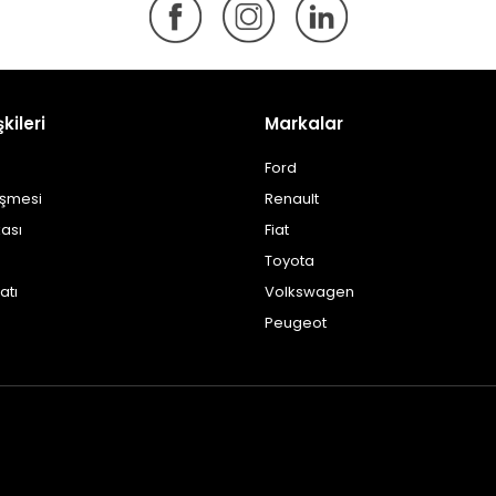
şkileri
Markalar
Ford
eşmesi
Renault
kası
Fiat
Toyota
atı
Volkswagen
Peugeot