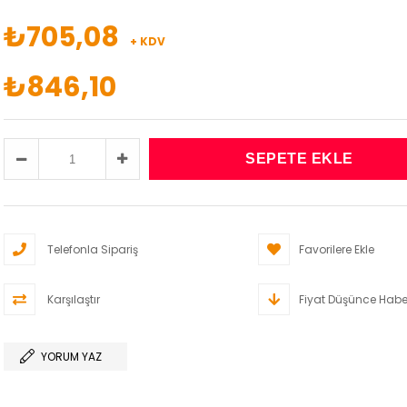
₺705,08
+ KDV
₺846,10
Telefonla Sipariş
Favorilere Ekle
Karşılaştır
Fiyat Düşünce Habe
YORUM YAZ