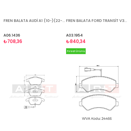
FREN BALATA AUDİ A1 (10-)(22-) A1 SPORTBACK (11-)(18-) A3 (96-03) SEAT ALTEA (04-13)(13-) ARONA (17-) CORDOBA (96-02)(02-09) IBİZA (02-09)(10-17)(17-) LEON (99-05)(05-10)(10-13) Mİİ (11-) TOLEDO (98-06)(12-) SKODA CİTİGO (11-) FABİA (99-07)(07-14)(14-)(2
FREN BALATA FORD TRANSİT V347 (06-) TRANSİT TOURNEO (06-14) VW AMAROK - ÇİFT İKAZ KABLOLU ÖN
A06.1436
A03.1954
₺708,36
₺840,34
Fırsat Ürünü