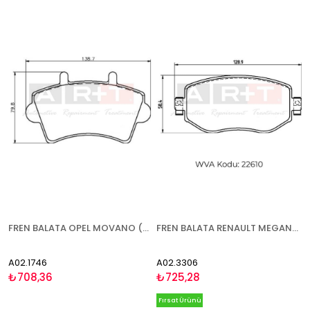
FREN BALATA OPEL MOVANO (98-) RENAULT MASTER (98-) - ÖN
FREN BALATA RENAULT MEGANE IV MEGANE IV GRANDTOUR (15-) ÖN
A02.1746
A02.3306
₺708,36
₺725,28
Fırsat Ürünü