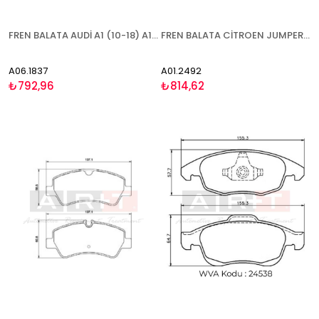
FREN BALATA AUDİ A1 (10-18) A1 SPORTBACK (11-) A3 (07-12) SEAT ALTEA (04-13)(13-) ALTEA XL (06-) IBİZA (08-17) LEON (05-10)(10-13) TOLEDO (04-10)(12-) SKODA FABİA (06-14)(14-)(21-) OCTAVİA (04-13) RAPİD (11-) ROOMSTER (06-15) SUPERB (08-15) YETİ (09-17) V
FREN BALATA CİTROEN JUMPER (06-) FİAT DUCATO (06-) OPEL MOVANO (21-) PEUGEOT BOXER (06-) KARSAN JEST (13-) - ÇİFT İKAZ KABLOLU ÖN
A06.1837
A01.2492
₺792,96
₺814,62