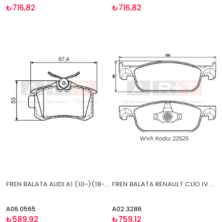
₺716,82
₺716,82
FREN BALATA AUDI A1 (10-)(18-) A3 (96-03)(03-13) A4 (94-01)(01-04)(04-08) A6 (97-05) A8 (94-02)(02-10) TT (98-06) CITROEN BERLINGO (96-11) C2 (03-) C3 (03-08)(09-)(20-) C3 AİRCROSS (17-) C4 CACTUS (14-) C4 (04-11)(11-) C4 ARCROSS (18-) C-ELYSEE (13-) C8(0
FREN BALATA RENAULT CLİO IV (13-) SYMBOL III (13-) TWİNGO (14-) DACİA LOGAN I-II MCV SANDERO (07-)(12-) - UZUN KULAK ÖN
A06.0565
A02.3286
₺589,92
₺759,12