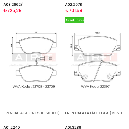
A03.2662/1
A02.2078
₺725,28
₺701,59
Fırsat Ürünü
FREN BALATA FİAT 500 500C (08-) BRAVO (08-14) DOBLO (00-)(10-) FİORİNO (07-) GRANDE PUNTO (05-) LİNEA (07-) PUNTO (12-) PUNTO EVO (08-) OPEL COMBO (12-18) BÜYÜK TİP - ÇİFT İKAZ KABLOLU ÖN
FREN BALATA FİAT EGEA (15-20) KÜÇÜK TİP - ÖN
A01.2240
A01.3289