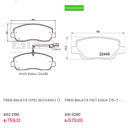
Fırsat Ürünü
FREN BALATA OPEL MOVANO (10-) RENAULT MASTER III (10-) - İKAZ KABLOLU ÖN
FREN BALATA FİAT EGEA (15-) - ARKA
A02.2190
A01.3290
₺759,12
₺573,00