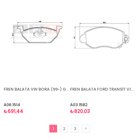
FREN BALATA VW BORA (99-) GOLF IV (99-) BEETLE (99-) GOLF V JETTA (05-) AUDİ A3 (99-) A3 (03-) A3 SPORTBACK (04-) A3 (00-03) SEAT LEON (99-05) (05-) TOLEDO II (99-) ALTEA (04-) SKODA OCTAVİA (00-) ÖN - İKAZ KABLOLU
FREN BALATA FORD TRANSİT V184 (00-06) - ÖN
A06.1514
A03.1582
₺691,44
₺820,03
1
2
3
>