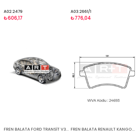
A02.2479
A03.2661/1
₺606,17
₺776,04
FREN BALATA FORD TRANSİT V363 (14-) TOURNEO CONNECT (14-) TOURNEO CUSTOM (12-18)(18-) - ARKA
FREN BALATA RENAULT KANGOO (08-) MERCEDES CİTAN (12-) - ÖN