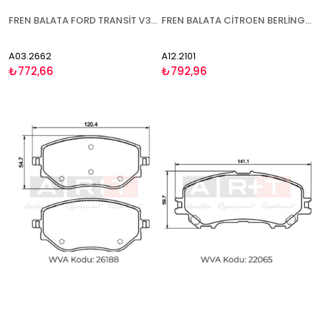
FREN BALATA FORD TRANSİT V363 (14-) TOURNEO CONNECT (14-) TOURNEO CUSTOM (12-18)(18-) - İKAZ KABLOLU ARKA
FREN BALATA CİTROEN BERLİNGO (96-11) C4 GRAND PİCASSO (06-13) C4 (06-11)(11-13)(13-) DS4 (11-15)(15-) DS5 (11-15) PEUGEOT 5008 (09-16)(17-) PARTNER TEPEE (96-15) - ÖN
A03.2662
A12.2101
₺772,66
₺792,96