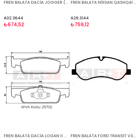
FREN BALATA DACİA JOGGER (22-) LOGAN III (21-) SANDERO III (21-) NİSSAN MİCRA K14 (16-) RENAULT CLİO V (19-) TALİANT (21-) - ÖN
FREN BALATA NİSSAN QASHQAİ (13-) X-TRAİL (13-) RENAULT KADJAR (15-) KOLEOS (16-) - ÖN
A02.3644
A29.3144
₺674,52
₺759,12
FREN BALATA DACİA LOGAN II MCV SANDERO (12-) RENAULT CLİO IV (13-) SYMBOL III (13-) TWİNGO III (14-) SMART FORFOR (14-) FORTWO (14-) - ÖN
FREN BALATA FORD TRANSİT V363 (14-) TOURNEO CONNECT (14-) TOURNEO CUSTOM (12-18)(18-) TRANSİT CUSTOM (12-18)(18-) - ÖN