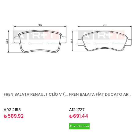
FREN BALATA RENAULT CLİO V (19-) FLUENCE (10-) MEGANE III-IV (08-)(15-) ESPACE V (15-) SCENİC III (09-) ELEKTRONİK EL FRENİ ARKA
FREN BALATA FİAT DUCATO ARKA (06-) CİTROEN BERLİNGO (96-11) C-ELYSEE (12-) C2 (03-) C3 AİRCROSS (13-)(17-) C3 (02-09)(10-15)(16-) C4 CACTUS (14-) C4 (04-11) DS3 (09-15)(15-) XSARA (97-05) OPEL CORSA F (19-) CROSSLAND X (17-) PEUGEOT 206 (98-) 206 CC (00-)
A02.2153
A12.1727
₺589,92
₺691,44
Fırsat Ürünü