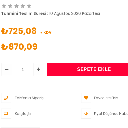
Tahmini Teslim Süresi
:
10 Ağustos 2026 Pazartesi
₺725,08
+ KDV
₺870,09
Telefonla Sipariş
Favorilere Ekle
Karşılaştır
Fiyat Düşünce Habe