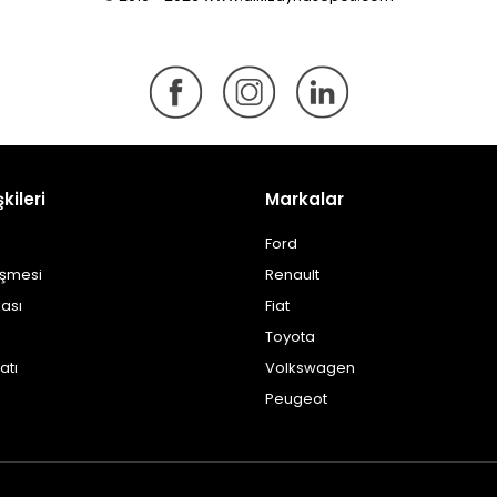
şkileri
Markalar
Ford
eşmesi
Renault
kası
Fiat
Toyota
atı
Volkswagen
Peugeot