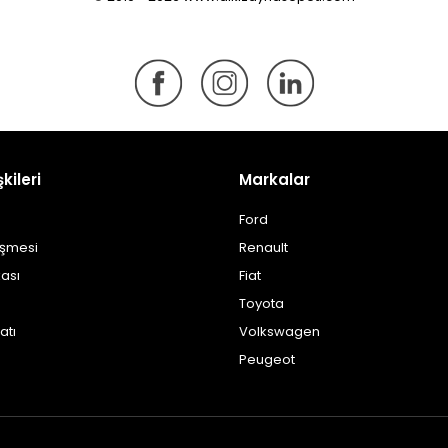
şkileri
Markalar
Ford
eşmesi
Renault
kası
Fiat
Toyota
atı
Volkswagen
Peugeot