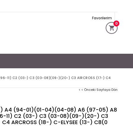
Favorilerim
0
(96-11) C2 (03-) C3 (03-08)(09-)(20-) C3 AİRCROSS (17-) C4
< < Önceki Sayfaya Dön
3) A4 (94-01)(01-04)(04-08) A6 (97-05) A8
6-11) C2 (03-) C3 (03-08)(09-)(20-) C3
) C4 ARCROSS (18-) C-ELYSEE (13-) C8(0