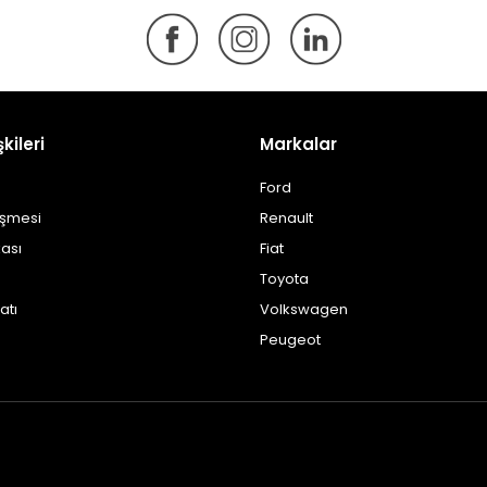
şkileri
Markalar
Ford
eşmesi
Renault
kası
Fiat
Toyota
atı
Volkswagen
Peugeot