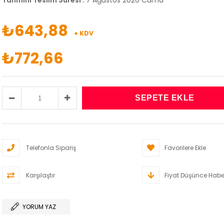
Tahmini Teslim Süresi
:
7 Ağustos 2026 Cuma
₺643,88
+ KDV
₺772,66
Telefonla Sipariş
Favorilere Ekle
Karşılaştır
Fiyat Düşünce Habe
YORUM YAZ