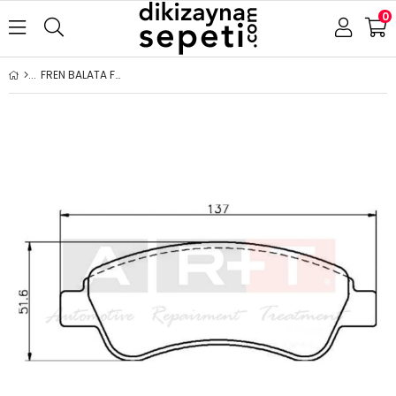
0
FREN BALATA FİAT DUCATO ARKA (06-) CİTROEN BERLİNGO (96-11) C-ELYSEE (12-) C2 (03-) C3 AİRCROSS (13-)(17-) C3 (02-09)(10-15)(16-) C4 CACTUS (14-) C4 (04-11) DS3 (09-15)(15-) XSARA (97-05) OPEL CORSA F (19-) CROSSLAND X (17-) PEUGEOT 206 (98-) 206 CC (00-)