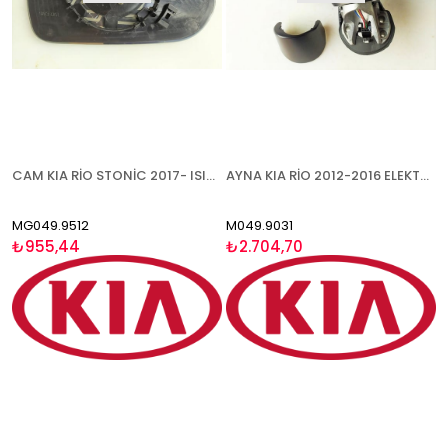
CAM KIA RİO STONİC 2017- ISITMALI ASFERİK SOL
AYNA KIA RİO 2012-2016 ELEKTRİKLİ BOYANABİLİR ISITMALI SİNYALLİ SAĞ
MG049.9512
M049.9031
₺955,44
₺2.704,70