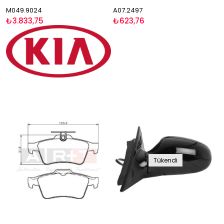
M049.9024
A07.2497
₺3.833,75
₺623,76
Tükendi