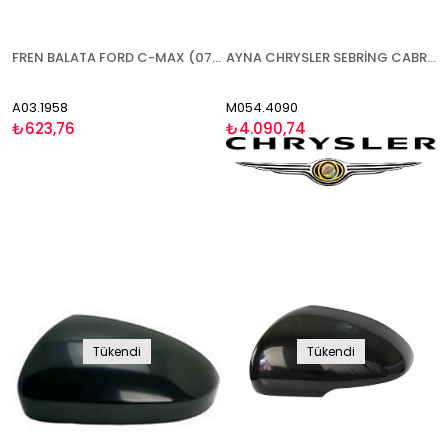
FREN BALATA FORD C-MAX (07-10) FOCUS II-III (04-12)(12-18) TOURNEO CONNECT (02-13)(14-) TRANSİT CONNECT (02-12)(13-) KUGA (12-18) CİTROEN C5 (08-) JAGUAR S-TYPE II (99-06)(06-) XF I (08-15) XJ (03-10)(10-) XK II (06-14) MAZDA 3 (03-09)(09-13) 5 (05-10)(10
AYNA CHRYSLER SEBRİNG CABRİO COUPE 1996-2002 ELEKTRİKLİ ISITMALI SOL
A03.1958
M054.4090
₺623,76
₺4.090,74
Tükendi
Tükendi