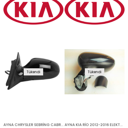
Tükendi
Tükendi
AYNA CHRYSLER SEBRİNG CABRİO COUPE 1996-2002 ELEKTRİKLİ ISITMALI SAĞ
AYNA KIA RİO 2012-2016 ELEKTRİKLİ BOYANABİLİR ISITMALI SOL