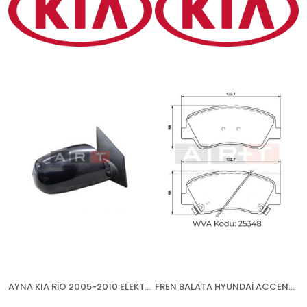
AYNA KIA RİO 2005-2010 ELEKTRİKLİ BOYANABİLİR ISITMALI SOL
FREN BALATA HYUNDAİ ACCENT BLUE (11-) ACCENT IV (10-) KİA RİO (11-) - ÖN