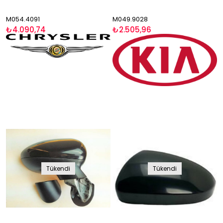
M054.4091
M049.9028
₺4.090,74
₺2.505,96
Tükendi
Tükendi