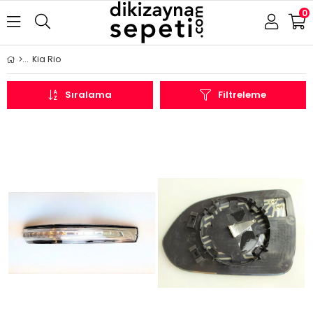
0
Kia Rio
Sıralama
Filtreleme