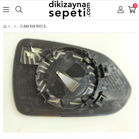
0
CAM KIA RİO STONİC 2017- ISITMALI ASFERİK SOL