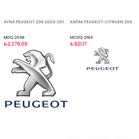
AYNA PEUGEOT 206 2003-2010 ELEKTRİKLİ ISITMALI ASTARLI SENSÖRLÜ SAĞ
KAPAK PEUGEOT-CİTROEN 206 XSARA PİCASSO (C2 C3 1007 2003-) 1998-2003 ASTARLI SOL
M012.2048
MC012.2194
₺2.278,09
₺921,17