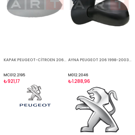
KAPAK PEUGEOT-CİTROEN 206 XSARA PİCASSO (C2 C3 1007 2003-) 1998-2003 ASTARLI SAĞ
AYNA PEUGEOT 206 1998-2003 MEKANİK SAĞ
MC012.2195
M012.2046
₺921,17
₺1.288,96