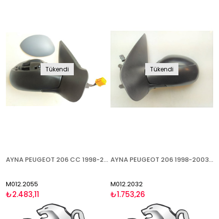
Tükendi
Tükendi
AYNA PEUGEOT 206 CC 1998-2003 ELEKTRİKLİ ISITMALI ASTARLI ASFERİK SOL ( 5X2 10 LU SOKET)
AYNA PEUGEOT 206 1998-2003 MEKANİK ISITMALI ASFERİK SOL
M012.2055
M012.2032
₺2.483,11
₺1.753,26