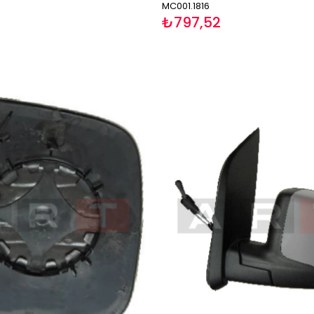
MC001.1816
₺797,52