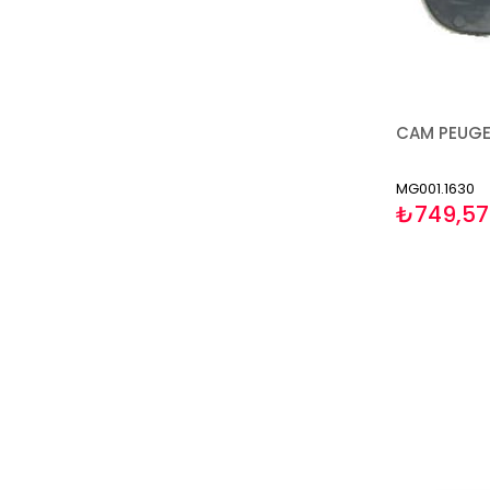
MG001.1630
₺749,57