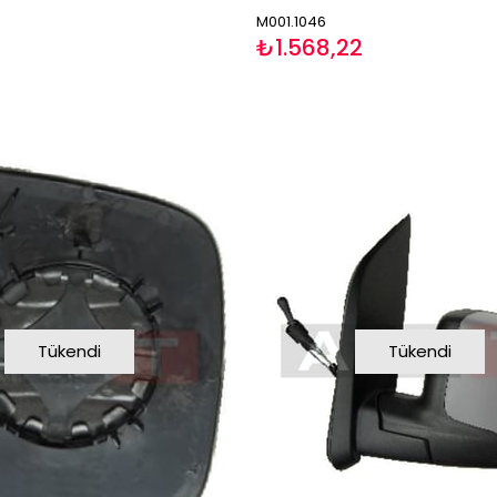
M001.1046
₺1.568,22
Tükendi
Tükendi