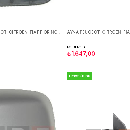
CAM PEUGEOT-CITROEN-FIAT FİORİNO BİPPER NEMO 2007- ISITMALI SAĞ
M001.1393
₺1.647,00
Fırsat Ürünü