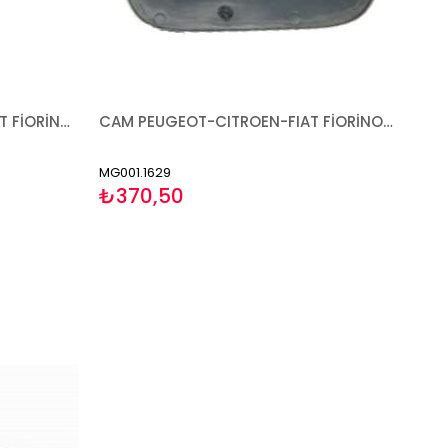
AYNA PEUGEOT-CITROEN-FIAT FİORİNO BİPPER NEMO 2007- MEKANİK ASTARLI SAĞ
CAM PEUGEOT-CITROEN-FIAT FİORİNO BİPPER NEMO 2007- SAĞ
MG001.1629
₺370,50