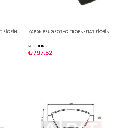
AYNA PEUGEOT-CITROEN-FIAT FİORİNO BİPPER NEMO 2007- MEKANİK ASTARLI SOL
KAPAK PEUGEOT-CITROEN-FIAT FİORİNO BİPPER NEMO 2007- SAĞ
MC001.1817
₺797,52