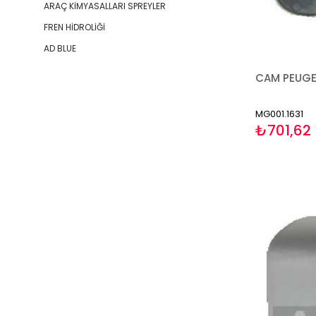
ARAÇ KİMYASALLARI SPREYLER
FREN HİDROLİĞİ
AD BLUE
MG001.1631
₺701,62