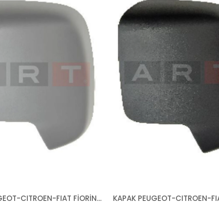
KAPAK PEUGEOT-CITROEN-FIAT FİORİNO BİPPER NEMO 2007- ASTARLI SAĞ