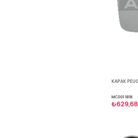
MC001.1818
₺629,68