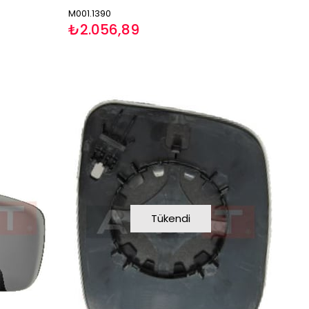
M001.1390
₺2.056,89
Tükendi