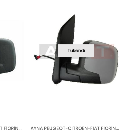
Tükendi
AYNA PEUGEOT-CITROEN-FIAT FİORİNO BİPPER NEMO 2007- MEKANİK SOL
AYNA PEUGEOT-CITROEN-FIAT FİORİNO BİPPER NEMO 2007- ELEKTRİKLİ ISITMALI ASTARLI SOL