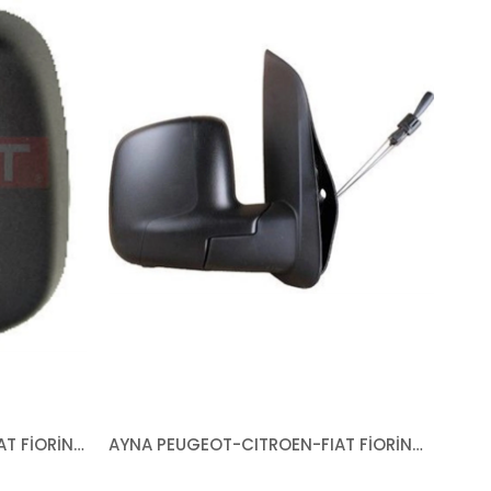
KAPAK PEUGEOT-CITROEN-FIAT FİORİNO BİPPER NEMO 2007- SOL
AYNA PEUGEOT-CITROEN-FIAT FİORİNO BİPPER NEMO 2007- MEKANİK SAĞ