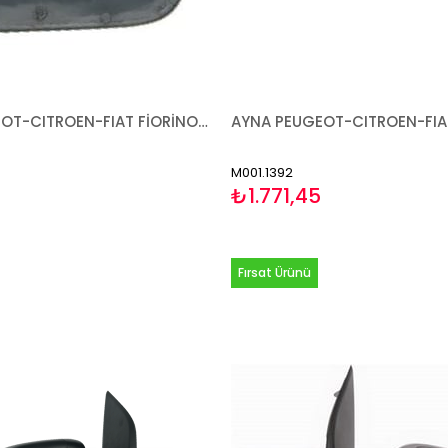
CAM PEUGEOT-CITROEN-FIAT FİORİNO BİPPER NEMO 2007- ISITMALI SOL
M001.1392
₺1.771,45
Fırsat Ürünü