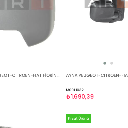
KAPAK PEUGEOT-CITROEN-FIAT FİORİNO BİPPER NEMO 2007- ASTARLI SOL
M001.1032
₺1.690,39
Fırsat Ürünü