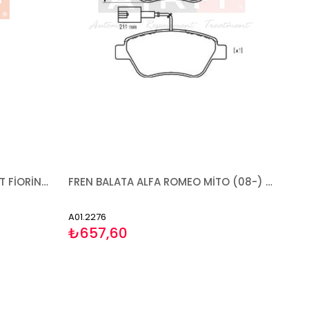
AYNA PEUGEOT-CITROEN-FIAT FİORİNO BİPPER NEMO 2007- ELEKTRİKLİ ISITMALI SENSÖRLÜ SAĞ
FREN BALATA ALFA ROMEO MİTO (08-) CİTROEN NEMO (08-) FİAT 500 (07-) 500C (09-) BRAVO (06-) DOBLO (00-) FİORİNO (07-) GRANDE PUNTO (05-13) LİNEA (07-) PANDA (03-) PUNTO (12-) PUNTO EVO (08-) STİLO (01-10) LANCİA MUSA (04-12) PEUGEOT BİPPER (08-) KÜÇÜK TİP
A01.2276
₺657,60