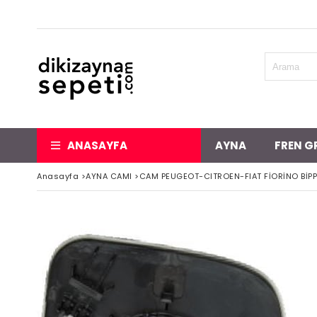
ANASAYFA
AYNA
FREN G
Anasayfa
>
AYNA CAMI
>
CAM PEUGEOT-CITROEN-FIAT FİORİNO BİP