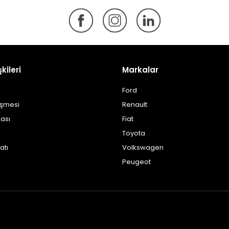
şkileri
Markalar
Ford
eşmesi
Renault
kası
Fiat
Toyota
atı
Volkswagen
Peugeot