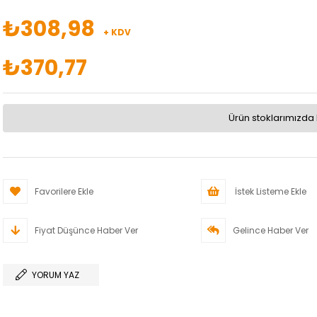
₺308,98
+ KDV
₺370,77
Ürün stoklarımızda 
Favorilere Ekle
İstek Listeme Ekle
Fiyat Düşünce Haber Ver
Gelince Haber Ver
YORUM YAZ