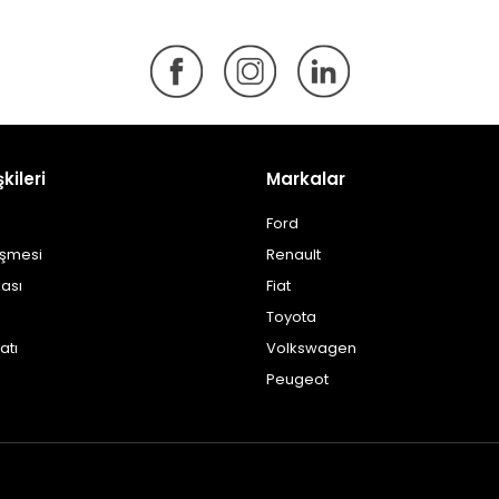
şkileri
Markalar
Ford
eşmesi
Renault
kası
Fiat
Toyota
atı
Volkswagen
Peugeot