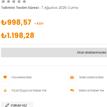
Tahmini Teslim Süresi
:
7 Ağustos 2026 Cuma
₺998,57
+ KDV
₺1.198,28
Ürün stoklarımızda 
Favorilere Ekle
İstek Listeme Ekle
Fiyat Düşünce Haber Ver
Gelince Haber Ver
YORUM YAZ