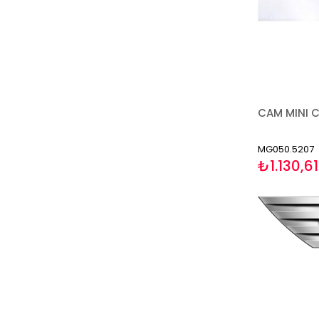
MG050.5207
₺1.130,61