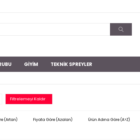
RUBU
GİYİM
TEKNİK SPREYLER
Filtrelemeyi Kaldır
re (Artan)
Fiyata Göre (Azalan)
Ürün Adına Göre (A>Z)