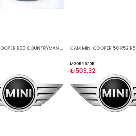
CAM MINI COOPER R60 COUNTRYMAN (PACEMAN R61 2012-) 2010-2016 ISITMALI ASFERİK SAĞ
MG050.5205
₺503,32