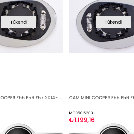
Tükendi
Tükendi
CAM MINI COOPER F55 F56 F57 2014- ISITMALI ASFERİK SOL
MG050.5203
₺1.199,16