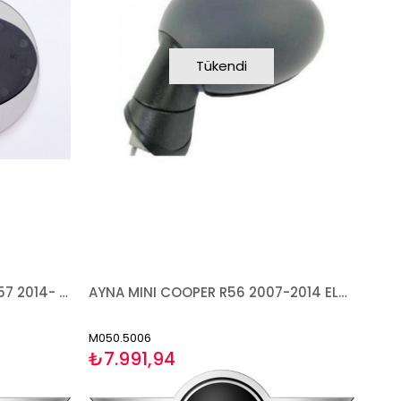
Tükendi
CAM MINI COOPER F55 F56 F57 2014- ISITMALI SAĞ
AYNA MINI COOPER R56 2007-2014 ELEKTRİKLİ ISITMALI ASTARLI ASFERİK SOL
M050.5006
₺7.991,94