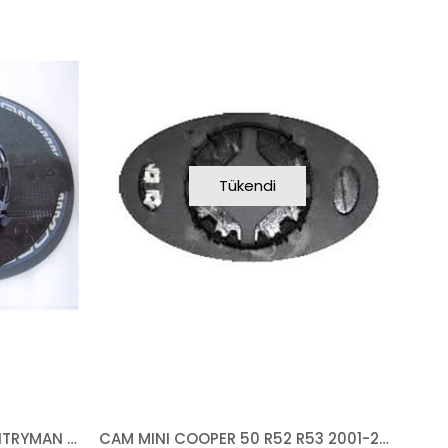
Tükendi
CAM MINI COOPER R60 COUNTRYMAN (PACEMAN R61 2012-) 2010-2016 ISITMALI ASFERİK SOL
CAM MINI COOPER 50 R52 R53 2001-2006 ISITMALI SOL