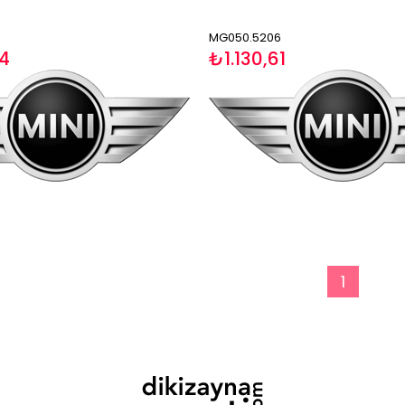
MG050.5206
94
₺1.130,61
1