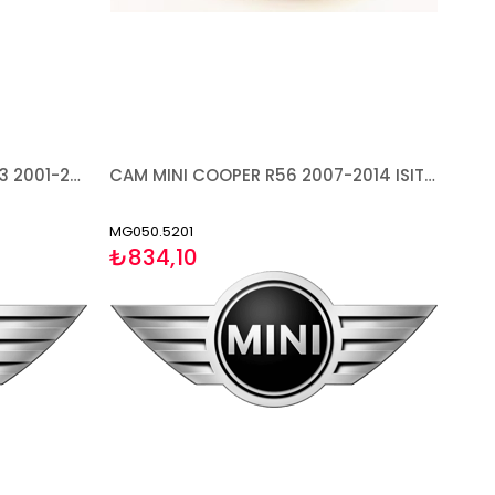
CAM MINI COOPER 50 R52 R53 2001-2006 ISITMALI SAĞ
CAM MINI COOPER R56 2007-2014 ISITMALI SAĞ
MG050.5201
₺834,10