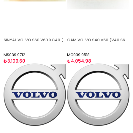
SİNYAL VOLVO S60 V60 XC40 (S90 V90 2017-) 2019- SOL
CAM VOLVO S40 V50 (V40 S60 S80 2012-)(C30 2011-2013 HB)(C70 2010-2016) 2009- ISITMALI ASFERİK SOL
MS039.9712
MG039.9518
₺3.109,60
₺4.054,98