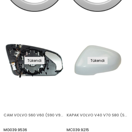
Tükendi
Tükendi
CAM VOLVO S60 V60 (S90 V90 2017-) 2019- ISITMALI KARARTMALI ASFERİK SOL
KAPAK VOLVO V40 V70 S80 (S60 V60 2011-2016) 2012- ASTARLI LED SİNYALLİ TİP SAĞ
MG039.9536
MC039.9215