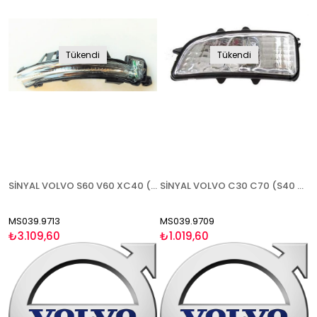
Tükendi
Tükendi
SİNYAL VOLVO S60 V60 XC40 (S90 V90 2017-) 2019- SAĞ
SİNYAL VOLVO C30 C70 (S40 V50 2008-2012)(S60 2007-2009)(S80 2007-2011)(V70 2007-2011)(V40 2012-) AMPULLÜ TİP SAĞ
MS039.9713
MS039.9709
₺3.109,60
₺1.019,60