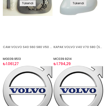
Tükendi
Tükendi
CAM VOLVO S40 S60 S80 V50 C30 (C70 2008- V70 2007-) 2006-2009 ISITMALI SAĞ
KAPAK VOLVO V40 V70 S80 (S60 V60 2011-2016) 2012- ASTARLI LED SİNYALLİ TİP SOL
MG039.9513
MC039.9214
₺1.061,27
₺1.794,29