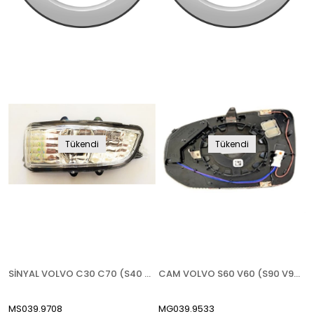
Tükendi
Tükendi
SİNYAL VOLVO C30 C70 (S40 V50 2008-2012)(S60 2007-2009)(S80 2007-2011)(V70 2007-2011)(V40 2012-) AMPULLÜ TİP SOL
CAM VOLVO S60 V60 (S90 V90 2017-) 2019- ISITMALI KARARTMALI BLİS SAĞ
MS039.9708
MG039.9533