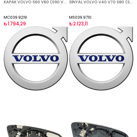
KAPAK VOLVO S60 V60 (S90 V90 2017-) 2019- ASTARLI SAĞ
SİNYAL VOLVO V40 V70 S80 (S60 V60 2011-2016) 2012- LED TİP SOL
MC039.9219
MS039.9710
₺1.794,29
₺2.123,11