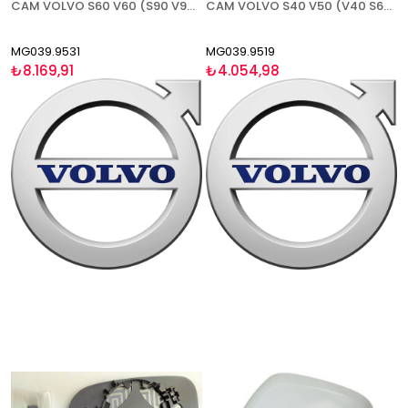
CAM VOLVO S60 V60 (S90 V90 2017-) 2019- ISITMALI BLİS SAĞ
CAM VOLVO S40 V50 (V40 S60 S80 2012-)(C30 2011-2013 HB)(C70 2010-2016) 2009- ISITMALI ASFERİK SAĞ
MG039.9531
MG039.9519
₺8.169,91
₺4.054,98