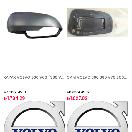
KAPAK VOLVO S60 V60 (S90 V90 2017-) 2019- ASTARLI SOL
CAM VOLVO S60 S80 V70 2004-2006 ISITMALI ASFERİK SOL
MC039.9218
MG039.9516
₺1.794,29
₺1.627,02