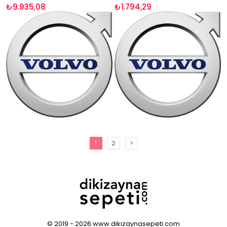
₺9.935,08
₺1.794,29
1
2
>
© 2019 - 2026 www.dikizaynasepeti.com