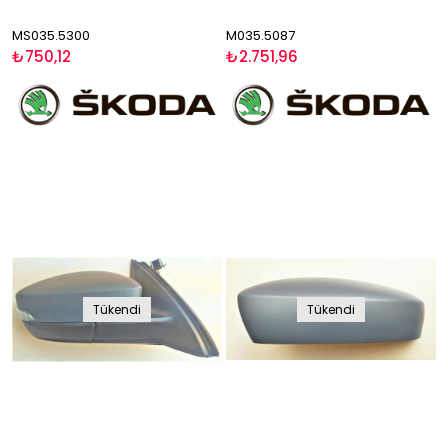
MS035.5300
M035.5087
₺750,12
₺2.751,96
Tükendi
Tükendi