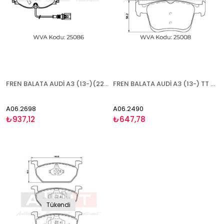
FREN BALATA AUDİ A3 (13-)(22-) Q2 (16-) Q3 (18-) TT (14-) CUPRA ATECA (18-) FORMENTOR (20-) LEON (20-) SEAT LEON (12-18)(19-) TARRACO (18-) SKODA KAROQ (17-) KODİAQ (17-) OCTAVİA (12-19)(20-) SUPERB (15-) VW ARTEON (17-) ARTEON SHOOTİNG BRAKE (20-) GOLF V
FREN BALATA AUDİ A3 (13-) TT (14-) CUPRA ATECA (18-) SEAT ATECA (16-) LEON (12-) SKODA KAROQ (17-) SUPERB (15-) VW GOLF VII (13-) TOURAN (15-) T-ROC (17-) - ARKA
A06.2698
A06.2490
₺937,12
₺647,78
Tükendi