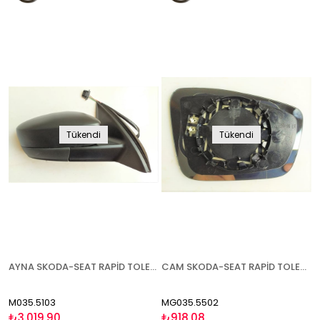
Tükendi
Tükendi
AYNA SKODA-SEAT RAPİD TOLEDO 2012- ELEKTRİKLİ ISITMALI SAĞ
CAM SKODA-SEAT RAPİD TOLEDO ( FABİA 2015-) 2012- ISITMALI SOL
M035.5103
MG035.5502
₺3.019,90
₺918,08