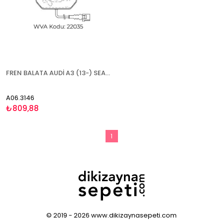
FREN BALATA AUDİ A3 (13-) SEAT LEON (13-) SKODA OCTAVİA (12-) VW GOLF VII (13-) T-CROSS (19-) İKAZ KABLOLU - ÖN
A06.3146
₺809,88
1
© 2019 - 2026 www.dikizaynasepeti.com