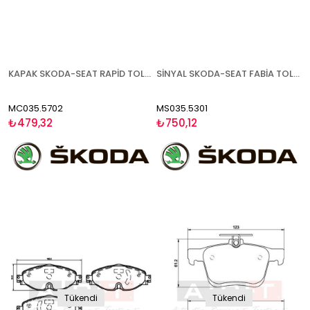
KAPAK SKODA-SEAT RAPİD TOLEDO CİTİGO 2012- ASTARLI SOL
SİNYAL SKODA-SEAT FABİA TOLEDO RAPİD 2015- SAĞ
MC035.5702
MS035.5301
₺479,32
₺750,12
Tükendi
Tükendi