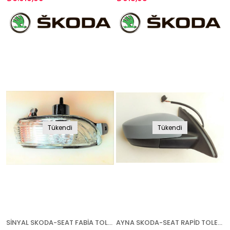
Tükendi
Tükendi
SİNYAL SKODA-SEAT FABİA TOLEDO RAPİD 2015- SOL
AYNA SKODA-SEAT RAPİD TOLEDO 2012- ELEKTRİKLİ ISITMALI ASTARLI SAĞ