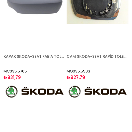
KAPAK SKODA-SEAT FABİA TOLEDO RAPİD 2015- ASTARLI SAĞ
CAM SKODA-SEAT RAPİD TOLEDO ( FABİA 2015-) 2012- ISITMALI SAĞ
MC035.5705
MG035.5503
₺931,79
₺927,79