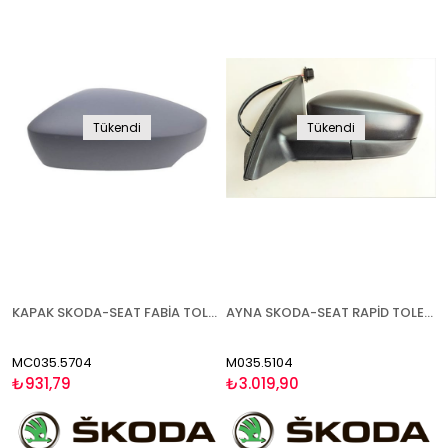
Tükendi
Tükendi
KAPAK SKODA-SEAT FABİA TOLEDO RAPİD 2015- ASTARLI SOL
AYNA SKODA-SEAT RAPİD TOLEDO 2012- ELEKTRİKLİ ISITMALI SOL
MC035.5704
M035.5104
₺931,79
₺3.019,90