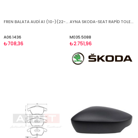
FREN BALATA AUDİ A1 (10-)(22-) A1 SPORTBACK (11-)(18-) A3 (96-03) SEAT ALTEA (04-13)(13-) ARONA (17-) CORDOBA (96-02)(02-09) IBİZA (02-09)(10-17)(17-) LEON (99-05)(05-10)(10-13) Mİİ (11-) TOLEDO (98-06)(12-) SKODA CİTİGO (11-) FABİA (99-07)(07-14)(14-)(2
AYNA SKODA-SEAT RAPİD TOLEDO 2012- ELEKTRİKLİ ISITMALI ASTARLI SOL
A06.1436
M035.5088
₺708,36
₺2.751,96