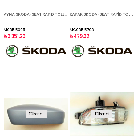
AYNA SKODA-SEAT RAPİD TOLEDO 2015- ELEKTRİKLİ ISITMALI ASTARLI SİNYALLİ SAĞ
KAPAK SKODA-SEAT RAPİD TOLEDO CİTİGO 2012- ASTARLI SAĞ
M035.5095
MC035.5703
₺3.351,26
₺479,32
Tükendi
Tükendi