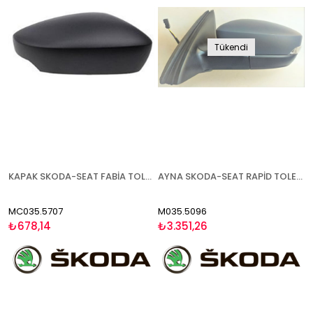
Tükendi
KAPAK SKODA-SEAT FABİA TOLEDO RAPİD 2015- SAĞ
AYNA SKODA-SEAT RAPİD TOLEDO 2015- ELEKTRİKLİ ISITMALI ASTARLI SİNYALLİ SOL
MC035.5707
M035.5096
₺678,14
₺3.351,26