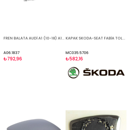
FREN BALATA AUDİ A1 (10-18) A1 SPORTBACK (11-) A3 (07-12) SEAT ALTEA (04-13)(13-) ALTEA XL (06-) IBİZA (08-17) LEON (05-10)(10-13) TOLEDO (04-10)(12-) SKODA FABİA (06-14)(14-)(21-) OCTAVİA (04-13) RAPİD (11-) ROOMSTER (06-15) SUPERB (08-15) YETİ (09-17) V
KAPAK SKODA-SEAT FABİA TOLEDO RAPİD 2015- SOL
A06.1837
MC035.5706
₺792,96
₺582,16