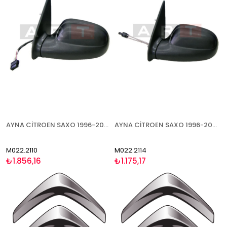
AYNA CİTROEN SAXO 1996-2003 ELEKTRİKLİ ISITMALI SAĞ
AYNA CİTROEN SAXO 1996-2003 MEKANİK KATLANIR TİP SAĞ
M022.2110
M022.2114
₺1.856,16
₺1.175,17