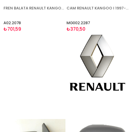
FREN BALATA RENAULT KANGOO (08-) MERCEDES CİTAN (12-) - ÖN
CAM RENAULT KANGOO I 1997-2003 KONVEKS SAĞ
A02.2078
MG002.2287
₺701,59
₺370,50