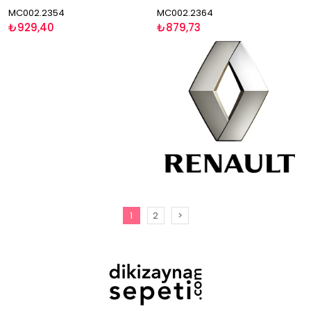
MC002.2354
MC002.2364
₺929,40
₺879,73
1
2
>