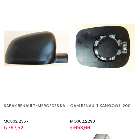
KAPAK RENAULT-MERCEDES KANGOO-CİTAN W145 2013- SAĞ
CAM RENAULT KANGOO II 2003-2007 ISITMALI ASFERİK SAĞ/SOL
MC002.2357
MG002.2290
₺797,52
₺653,66