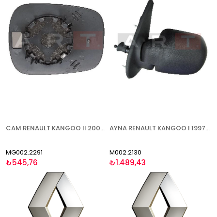
CAM RENAULT KANGOO II 2003-2007 ASFERİK SAĞ/SOL
AYNA RENAULT KANGOO I 1997-2003 MEKANİK KONVEKS CAM SOL
MG002.2291
M002.2130
₺545,76
₺1.489,43