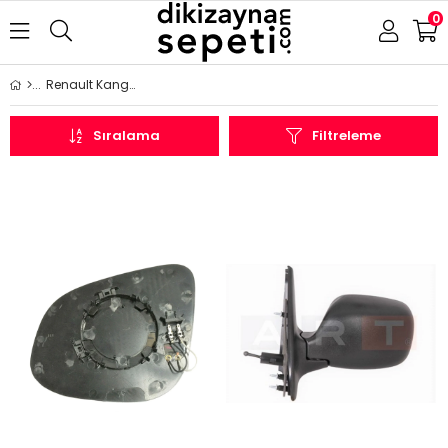
0
Renault Kangoo
Sıralama
Filtreleme