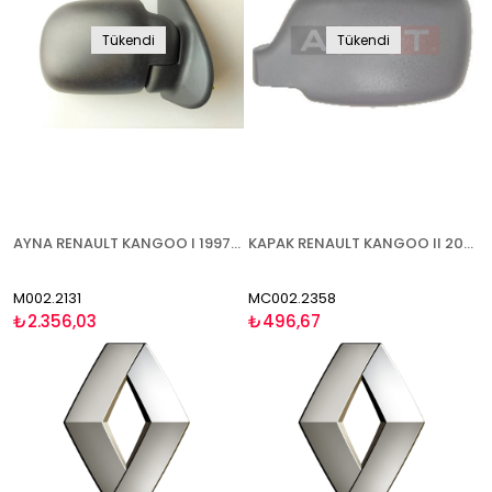
Tükendi
Tükendi
AYNA RENAULT KANGOO I 1997-2003 ELEKTRİKLİ ISITMALI KONVEKS CAM SAĞ
KAPAK RENAULT KANGOO II 2003-2007 ASTARLI SOL
M002.2131
MC002.2358
₺2.356,03
₺496,67