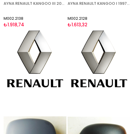
AYNA RENAULT KANGOO III 2008-2013 MEKANİK ASTARLI SOL
AYNA RENAULT KANGOO I 1997-2003 MEKANİK DÜZ CAM SOL
M002.2138
M002.2128
₺1.918,74
₺1.613,32