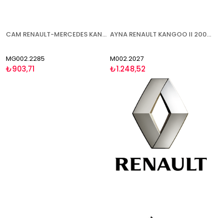
CAM RENAULT-MERCEDES KANGOO-CİTAN W145 2013- ISITMALI ASFERİK SAĞ
AYNA RENAULT KANGOO II 2003-2007 MEKANİK ASFERİK SAĞ
MG002.2285
M002.2027
₺903,71
₺1.248,52