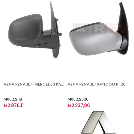
AYNA RENAULT-MERCEDES KANGOO-CİTAN W145 2013- ELEKTRİKLİ ISITMALI ASFERİK SOL
AYNA RENAULT KANGOO III 2008-2013 ELEKTRİKLİ ISITMALI ASTARLI SENSÖRLÜ SAĞ
M002.2118
M002.2020
₺2.876,11
₺2.237,86