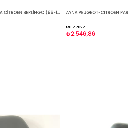
FREN BALATA CİTROEN BERLİNGO (96-11) C4 GRAND PİCASSO (06-13) C4 (06-11)(11-13)(13-) DS4 (11-15)(15-) DS5 (11-15) PEUGEOT 5008 (09-16)(17-) PARTNER TEPEE (96-15) - ÖN
M012.2022
₺2.546,86