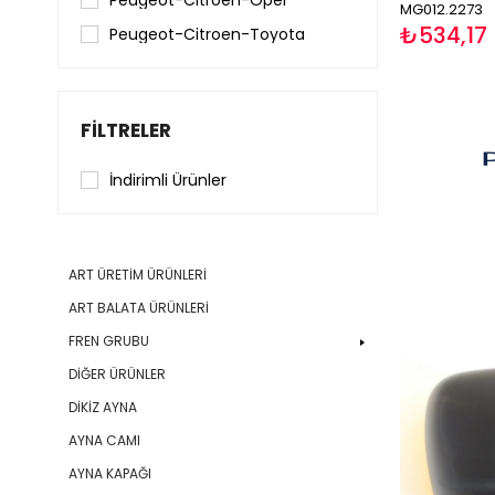
Peugeot-Citroen-Opel
MG012.2273
₺534,17
Peugeot-Citroen-Toyota
FILTRELER
İndirimli Ürünler
ART ÜRETİM ÜRÜNLERİ
ART BALATA ÜRÜNLERİ
FREN GRUBU
DİĞER ÜRÜNLER
DİKİZ AYNA
AYNA CAMI
AYNA KAPAĞI