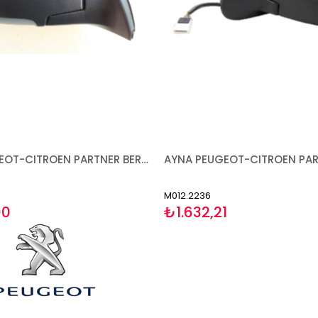
AYNA PEUGEOT-CITROEN PARTNER BERLİNGO 2013-2018 ELEKTRİKLİ ISITMALI SENSÖRLÜ SAĞ
M012.2236
00
₺1.632,21