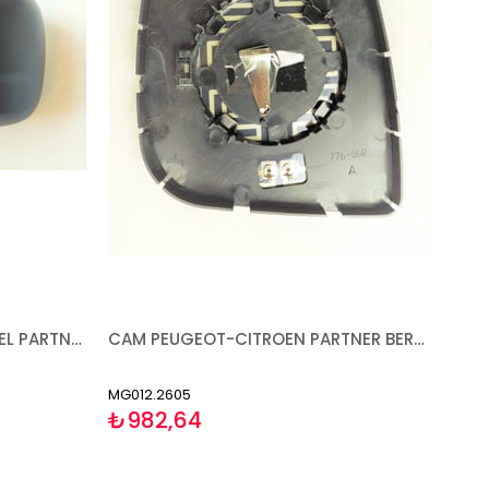
AYNA PEUGEOT-CITROEN-OPEL PARTNER RİFTER BERLİNGO COMBO 2018 - ELEKTRİKLİ ISITMALI SOL
CAM PEUGEOT-CITROEN PARTNER BERLİNGO-(JUMPY-EXPERT TRAVELLER PROACE 2016-) (COMBO RİFTER 2018-) (VİVARO C 2019-)2013-ISITMALI SAĞ
MG012.2605
₺982,64