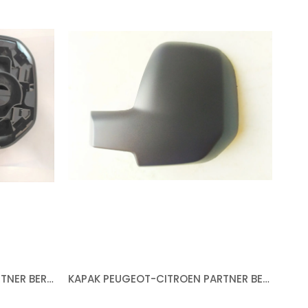
AYNA PEUGEOT-CITROEN PARTNER BERLİNGO 2008-2012 ELEKTRİKLİ ISITMALI ASTARLI ÇİFT KAPAK DAR TİP SOL
KAPAK PEUGEOT-CITROEN PARTNER BERLİNGO 2008-2012 ASTARLI DAR TİP SOL