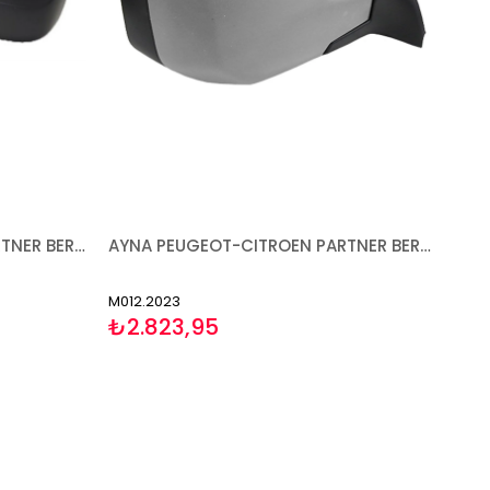
AYNA PEUGEOT-CITROEN PARTNER BERLİNGO 1996-2008 MEKANİK ISITMALI SOL
AYNA PEUGEOT-CITROEN PARTNER BERLİNGO 2008-2012 ELEKTRİKLİ ISITMALI ASTARLI TEK KAPAK GENİŞ TİP SENSÖRLÜ SAĞ
M012.2023
₺2.823,95