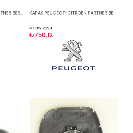
AYNA PEUGEOT-CITROEN PARTNER BERLİNGO 2008-2012 ELEKTRİKLİ ISITMALI TEK KAPAK GENİŞ TİP SOL
KAPAK PEUGEOT-CITROEN PARTNER BERLİNGO 1996-2008 ASTARLI SOL
MC012.2290
₺750,12