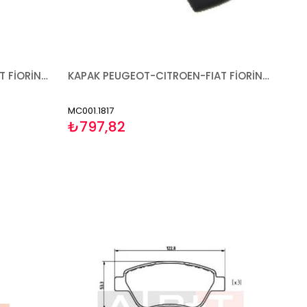
AYNA PEUGEOT-CITROEN-FIAT FİORİNO BİPPER NEMO 2007- MEKANİK ASTARLI SOL
KAPAK PEUGEOT-CITROEN-FIAT FİORİNO BİPPER NEMO 2007- SAĞ
MC001.1817
₺797,82