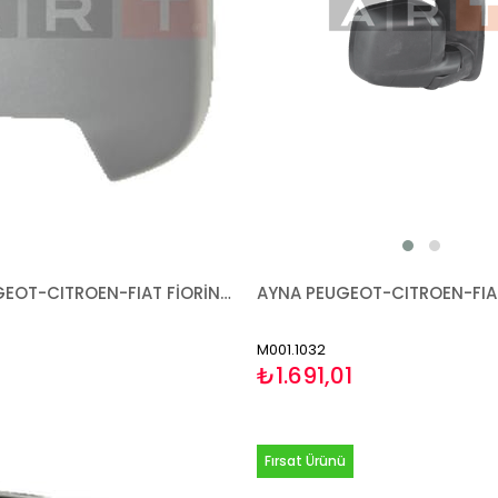
KAPAK PEUGEOT-CITROEN-FIAT FİORİNO BİPPER NEMO 2007- ASTARLI SOL
M001.1032
₺1.691,01
Fırsat Ürünü