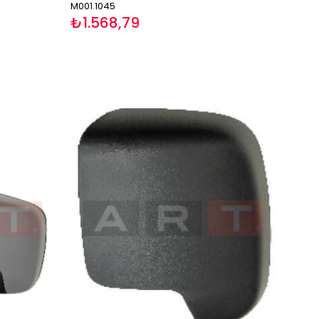
M001.1045
₺1.568,79