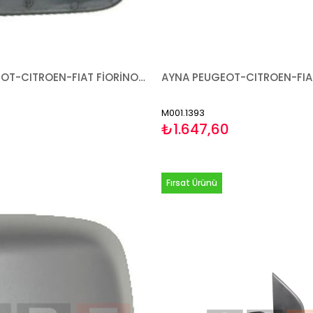
CAM PEUGEOT-CITROEN-FIAT FİORİNO BİPPER NEMO 2007- ISITMALI SAĞ
M001.1393
₺1.647,60
Fırsat Ürünü