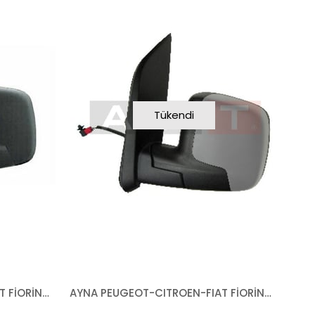
Tükendi
AYNA PEUGEOT-CITROEN-FIAT FİORİNO BİPPER NEMO 2007- MEKANİK SOL
AYNA PEUGEOT-CITROEN-FIAT FİORİNO BİPPER NEMO 2007- ELEKTRİKLİ ISITMALI ASTARLI SOL