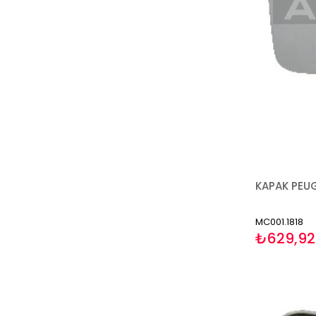
MC001.1818
₺629,92