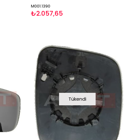
M001.1390
₺2.057,65
Tükendi