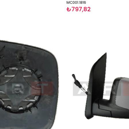
MC001.1816
₺797,82