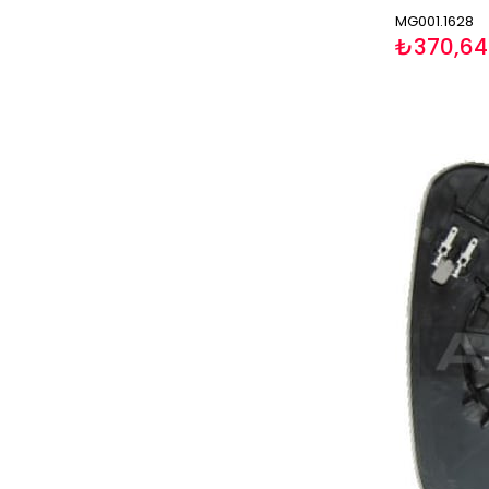
MG001.1628
₺370,64