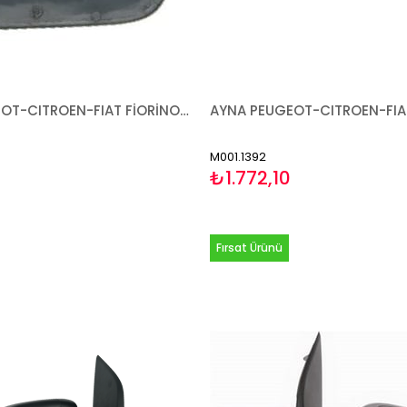
CAM PEUGEOT-CITROEN-FIAT FİORİNO BİPPER NEMO 2007- ISITMALI SOL
M001.1392
₺1.772,10
Fırsat Ürünü