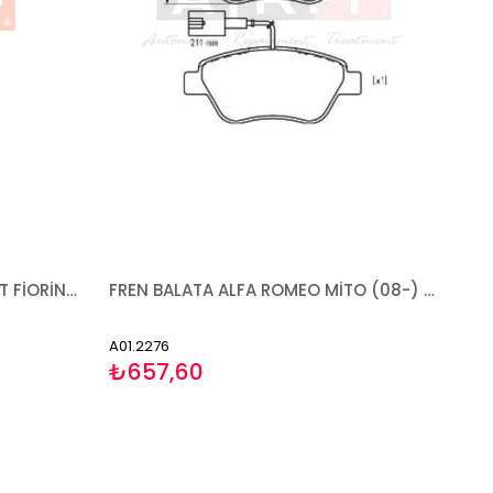
AYNA PEUGEOT-CITROEN-FIAT FİORİNO BİPPER NEMO 2007- ELEKTRİKLİ ISITMALI SENSÖRLÜ SAĞ
FREN BALATA ALFA ROMEO MİTO (08-) CİTROEN NEMO (08-) FİAT 500 (07-) 500C (09-) BRAVO (06-) DOBLO (00-) FİORİNO (07-) GRANDE PUNTO (05-13) LİNEA (07-) PANDA (03-) PUNTO (12-) PUNTO EVO (08-) STİLO (01-10) LANCİA MUSA (04-12) PEUGEOT BİPPER (08-) KÜÇÜK TİP
A01.2276
₺657,60