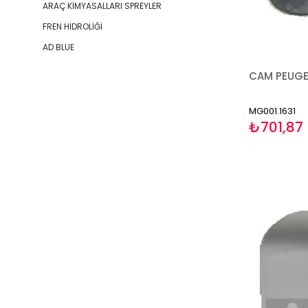
ARAÇ KİMYASALLARI SPREYLER
FREN HİDROLİĞİ
AD BLUE
MG001.1631
₺701,87