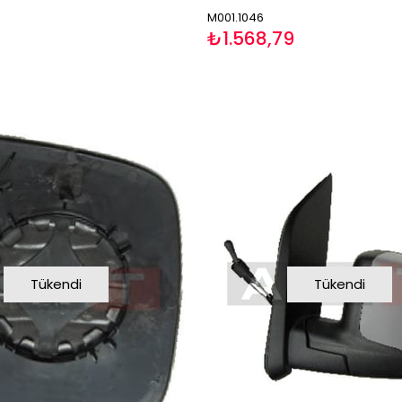
M001.1046
₺1.568,79
Tükendi
Tükendi