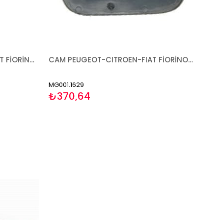
AYNA PEUGEOT-CITROEN-FIAT FİORİNO BİPPER NEMO 2007- MEKANİK ASTARLI SAĞ
CAM PEUGEOT-CITROEN-FIAT FİORİNO BİPPER NEMO 2007- SAĞ
MG001.1629
₺370,64