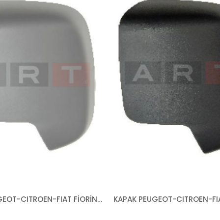
KAPAK PEUGEOT-CITROEN-FIAT FİORİNO BİPPER NEMO 2007- ASTARLI SAĞ