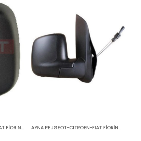
KAPAK PEUGEOT-CITROEN-FIAT FİORİNO BİPPER NEMO 2007- SOL
AYNA PEUGEOT-CITROEN-FIAT FİORİNO BİPPER NEMO 2007- MEKANİK SAĞ