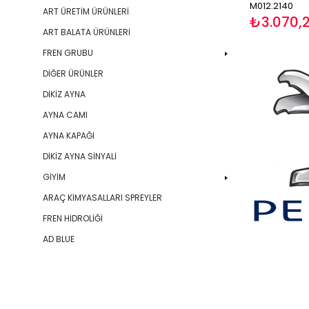
M012.2140
ART ÜRETİM ÜRÜNLERİ
₺3.070,2
ART BALATA ÜRÜNLERİ
FREN GRUBU
DİĞER ÜRÜNLER
DİKİZ AYNA
AYNA CAMI
AYNA KAPAĞI
DİKİZ AYNA SİNYALİ
GİYİM
ARAÇ KİMYASALLARI SPREYLER
FREN HİDROLİĞİ
AD BLUE