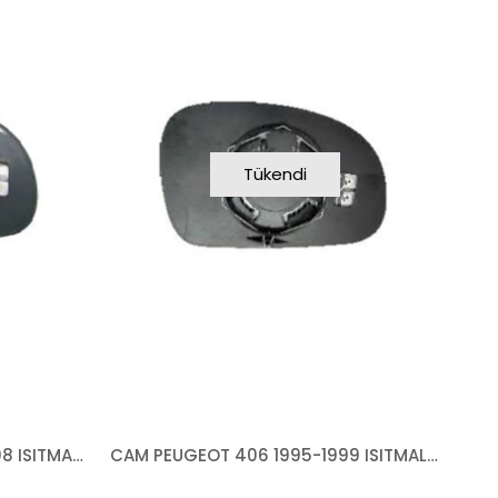
Tükendi
CAM PEUGEOT 406 1999-2008 ISITMALI MAVİ CAM SAĞ
CAM PEUGEOT 406 1995-1999 ISITMALI MAVİ CAM ASFERİK SOL