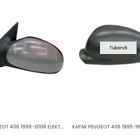
Tükendi
AYNA PEUGEOT 406 1999-2008 ELEKTRİKLİ ISITMALI ASTARLI ASFERİK MAVİ SOL
KAPAK PEUGEOT 406 1995-19