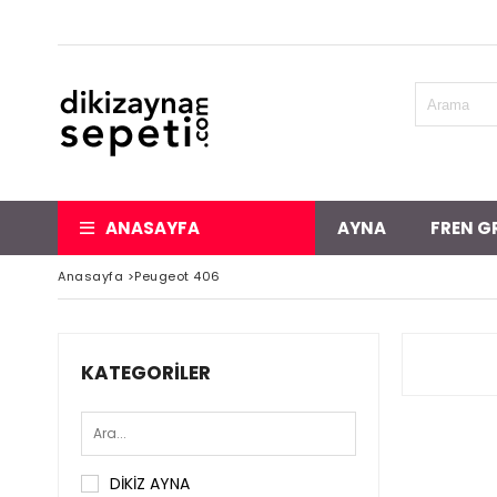
ANASAYFA
AYNA
FREN G
Anasayfa
>
Peugeot 406
KATEGORILER
DİKİZ AYNA