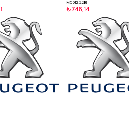
MC012.2216
1
₺746,14