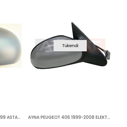
Tükendi
KAPAK PEUGEOT 406 1995-1999 ASTARLI SOL
AYNA PEUGEOT 406 1999-2008 ELEKTRİKLİ ISITMALI ASTARLI SENSÖRLÜ MAVİ SAĞ