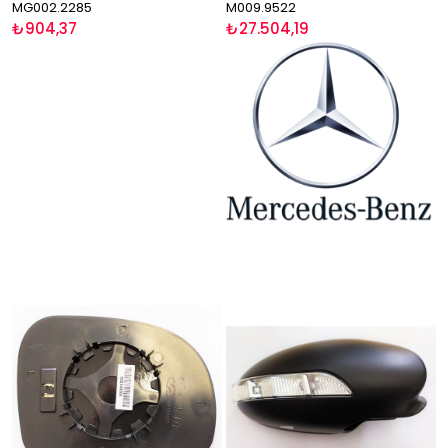
MG002.2285
M009.9522
₺904,37
₺27.504,19