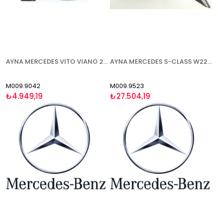
AYNA MERCEDES VITO VIANO 2011-2014 ELEKTRİKLİ ISITMALI ASTARLI SİNYALLİ ASFERİK SOL
AYNA MERCEDES S-CLASS W222 2013- ELEKTRİKLİ KATLANIR ISITMALI ASTARLI SİNYALLİ AYDINLATMALI HAFIZALI ASFERİK BLİS SAĞ
M009.9042
M009.9523
₺4.949,19
₺27.504,19