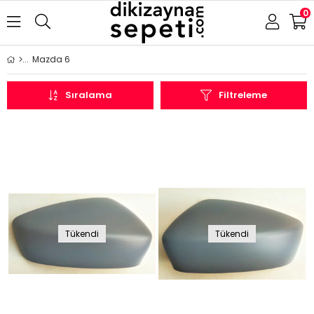
0
Mazda 6
Sıralama
Filtreleme
Tükendi
Tükendi