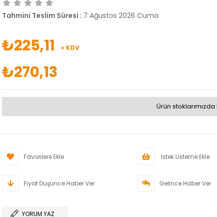
Tahmini Teslim Süresi
:
7 Ağustos 2026 Cuma
₺225,11
+ KDV
₺270,13
Ürün stoklarımızda 
Favorilere Ekle
İstek Listeme Ekle
Fiyat Düşünce Haber Ver
Gelince Haber Ver
YORUM YAZ