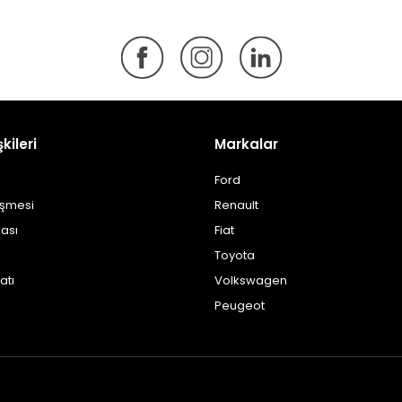
şkileri
Markalar
Ford
eşmesi
Renault
kası
Fiat
Toyota
atı
Volkswagen
Peugeot