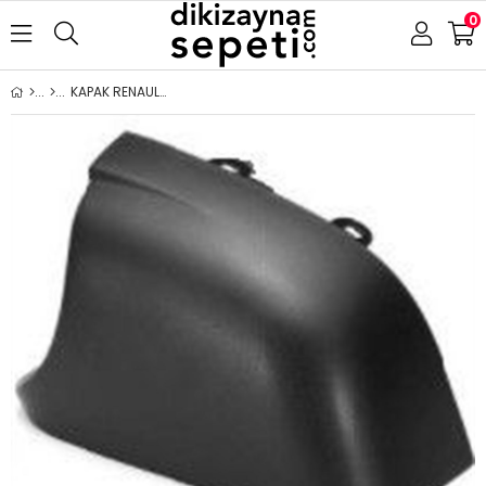
0
KAPAK RENAULT-OPEL TRAFFİC-VİVARO 2015-2021 ALT KAPAK SOL