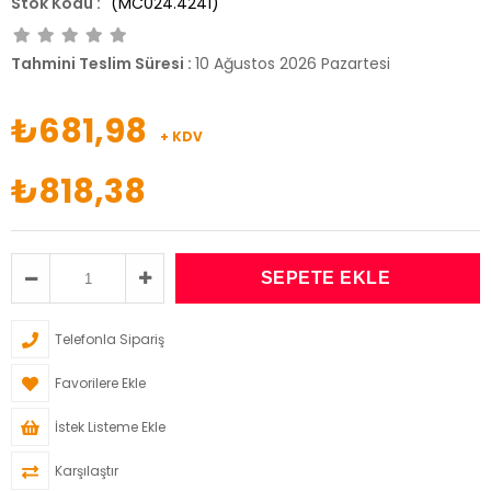
(MC024.4241)
Tahmini Teslim Süresi
:
10 Ağustos 2026 Pazartesi
₺681,98
+ KDV
₺818,38
Telefonla Sipariş
Favorilere Ekle
İstek Listeme Ekle
Karşılaştır