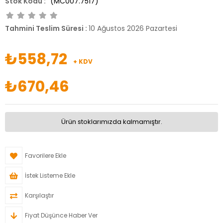
(MC007.7517)
Tahmini Teslim Süresi
:
10 Ağustos 2026 Pazartesi
₺558,72
+ KDV
₺670,46
Ürün stoklarımızda kalmamıştır.
Favorilere Ekle
İstek Listeme Ekle
Karşılaştır
Fiyat Düşünce Haber Ver