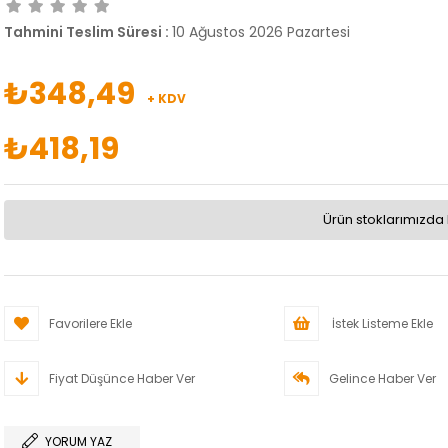
Tahmini Teslim Süresi
:
10 Ağustos 2026 Pazartesi
₺348,49
+ KDV
₺418,19
Ürün stoklarımızda 
Favorilere Ekle
İstek Listeme Ekle
Fiyat Düşünce Haber Ver
Gelince Haber Ver
YORUM YAZ