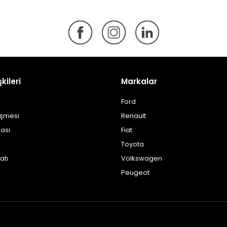
şkileri
Markalar
Ford
eşmesi
Renault
kası
Fiat
Toyota
atı
Volkswagen
Peugeot