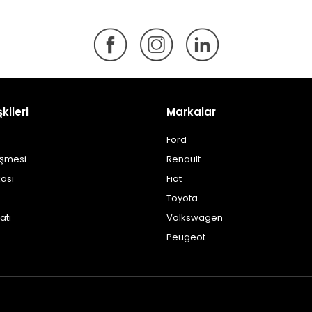
şkileri
Markalar
Ford
eşmesi
Renault
kası
Fiat
Toyota
atı
Volkswagen
Peugeot