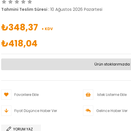
Tahmini Teslim Süresi
:
10 Ağustos 2026 Pazartesi
₺348,37
+ KDV
₺418,04
Ürün stoklarımızda 
Favorilere Ekle
İstek Listeme Ekle
Fiyat Düşünce Haber Ver
Gelince Haber Ver
YORUM YAZ