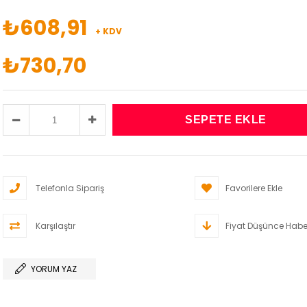
₺608,91
+ KDV
₺730,70
Telefonla Sipariş
Favorilere Ekle
Karşılaştır
Fiyat Düşünce Habe
YORUM YAZ