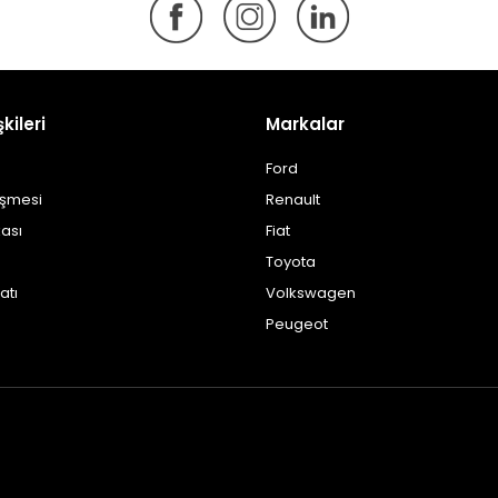
şkileri
Markalar
Ford
eşmesi
Renault
kası
Fiat
Toyota
atı
Volkswagen
Peugeot