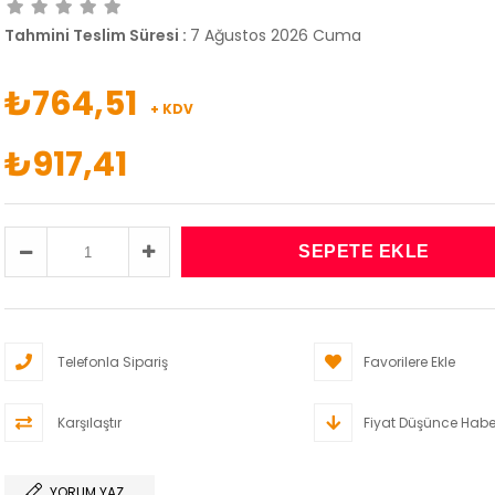
Tahmini Teslim Süresi
:
7 Ağustos 2026 Cuma
₺764,51
+ KDV
₺917,41
Telefonla Sipariş
Favorilere Ekle
Karşılaştır
Fiyat Düşünce Habe
YORUM YAZ