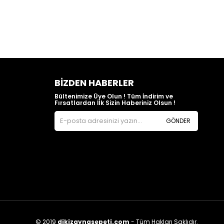
BIZDEN HABERLER
Bültenimize Üye Olun ! Tüm İndirim ve
Fırsatlardan İlk Sizin Haberiniz Olsun !
GÖNDER
© 2019
dikizaynasepeti.com
- Tüm Hakları Saklıdır.