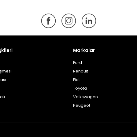
şkileri
Markalar
Ford
eşmesi
Renault
kası
Fiat
Toyota
atı
Volkswagen
Peugeot