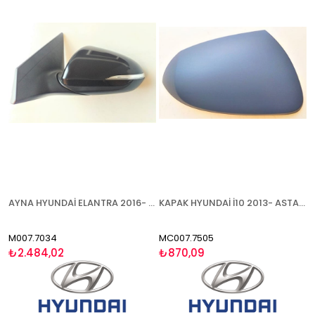
AYNA HYUNDAİ ELANTRA 2016- ELEKTRİKLİ BOYANABİLİR ISITMALI SİNYALLİ SOL
KAPAK HYUNDAİ İ10 2013- ASTARLI SAĞ
M007.7034
MC007.7505
₺2.484,02
₺870,09