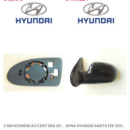
CAM HYUNDAİ ACCENT ERA 2006- SAĞ
AYNA HYUNDAİ SANTA FEE 2000-2006 ELEKTRİKLİ ISITMALI SOL