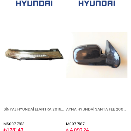
SİNYAL HYUNDAİ ELANTRA 2016- SAĞ
AYNA HYUNDAİ SANTA FEE 2000-2006 ELEKTRİKLİ ISITMALI SAĞ
MS007.7813
M007.7187
₺1.281,43
₺4.092,24