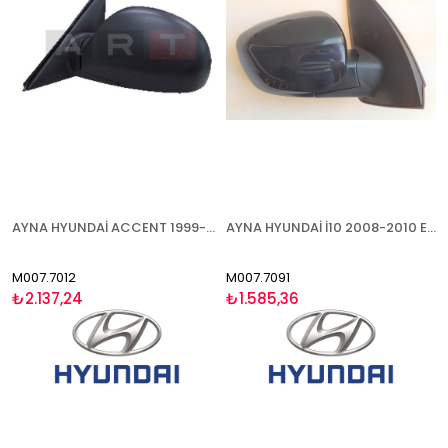
AYNA HYUNDAİ ACCENT 1999-2003 ELEKTRİKLİ ISITMALI SOL
AYNA HYUNDAİ İ10 2008-2010 ELEKTRİKLİ BOYANABİLİR SAĞ
M007.7012
M007.7091
₺2.137,24
₺1.585,36