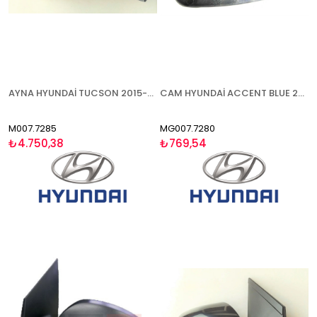
AYNA HYUNDAİ TUCSON 2015-2020 ELEKTRİKLİ KATLANIR ISITMALI ASTARLI SİNYALLİ AYDINLATMALI SAĞ
CAM HYUNDAİ ACCENT BLUE 2011- ISITMALI SOL
M007.7285
MG007.7280
₺4.750,38
₺769,54