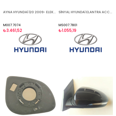
AYNA HYUNDAİ İ20 2009- ELEKTRİKLİ SOL
SİNYAL HYUNDAİ ELANTRA ACCENT BLUE 2011-SAĞ
M007.7074
MS007.7801
₺3.461,52
₺1.055,19