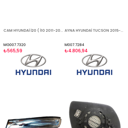
CAM HYUNDAİ İ20 ( İ10 2011-2012 ) 2009-2014 SOL
AYNA HYUNDAİ TUCSON 2015-2020 ELEKTRİKLİ KATLANIR ISITMALI ASTARLI SİNYALLİ AYDINLATMALI SOL
MG007.7320
M007.7284
₺565,59
₺4.806,94