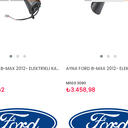
AYNA FORD B-MAX 2012- ELEKTRİKLİ KATLANIR ISITMALI ASTARLI SİNYALLİ ASFERİK SOL
M003.3090
62
₺3.458,98