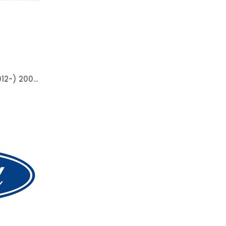
CAM FORD FİESTA ( B-MAX 2012-) 2008-2018 ISITMALI ASFERİK SOL