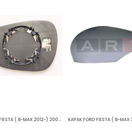
CAM FORD FİESTA ( B-MAX 2012-) 2008-2018 ISITMALI ASFERİK SAĞ