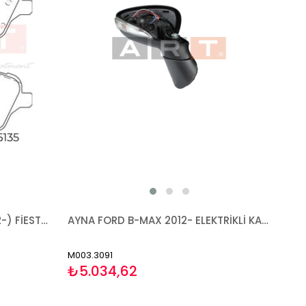
AYNA FORD B-MAX 2012- ELEKTRİKLİ KATLANIR ISITMALI ASTARLI SİNYALLİ ASFERİK SAĞ
FREN BALATA FORD B-MAX (12-) FİESTA (13-17) TOURNEO COURİER (14-) TRANSİT COURİER (14-) - ÖN
M003.3091
₺5.034,62