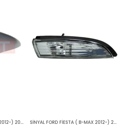
KAPAK FORD FİESTA ( B-MAX 2012-) 2008-2018 ASTARLI SOL
SİNYAL FORD FİESTA ( B-MAX 2012-) 2008-2018 SAĞ