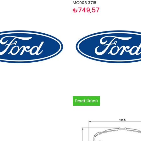
MC003.3718
₺749,57
Fırsat Ürünü