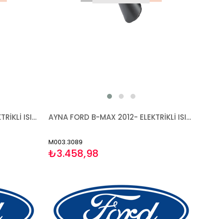
AYNA FORD B-MAX 2012- ELEKTRİKLİ ISITMALI ASTARLI SİNYALLİ ASFERİK SOL
AYNA FORD B-MAX 2012- ELEKTRİKLİ ISITMALI ASTARLI SİNYALLİ ASFERİK SAĞ
M003.3089
₺3.458,98