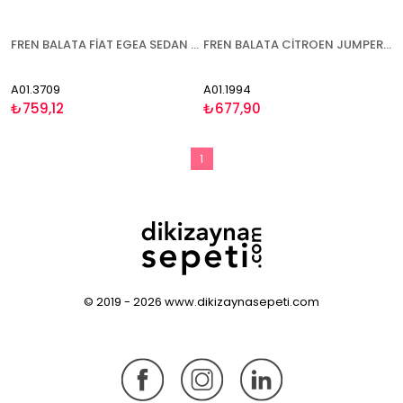
FREN BALATA FİAT EGEA SEDAN 2020- ÖN
FREN BALATA CİTROEN JUMPER (06-) FİAT DUCATO (06-) OPEL MOVANO (21-) PEUGEOT BOXER (06-) - ÖN
A01.3709
A01.1994
₺759,12
₺677,90
1
© 2019 - 2026 www.dikizaynasepeti.com