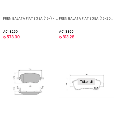
FREN BALATA FİAT EGEA (15-) - ARKA
FREN BALATA FİAT EGEA (15-20) - BÜYÜK TİP 1.4 1.6D 2.0D FİAT BRAVO 08- LANCİA DELTA - ÖN
A01.3290
A01.3360
₺573,00
₺813,26
Tükendi