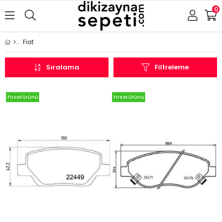
0
Fiat
Sıralama
Filtreleme
Fırsat Ürünü
Fırsat Ürünü