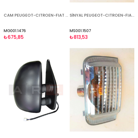
CAM PEUGEOT-CITROEN-FIAT BOXER-JUMPER-DUCATO 2006- ISITMALI KÜÇÜK TİP SOL
SİNYAL PEUGEOT-CITROEN-FIAT BOXER-JUMPER-DUCATO 2006- SARI UZUN KOL 16W SAĞ
MG001.1476
MS001.1507
₺675,85
₺813,53