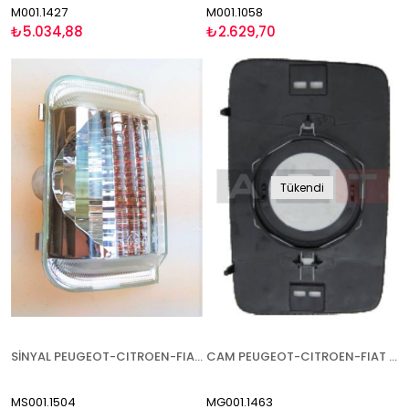
M001.1427
M001.1058
₺5.034,88
₺2.629,70
Tükendi
SİNYAL PEUGEOT-CITROEN-FIAT BOXER-JUMPER-DUCATO 2006- BEYAZ 5W SOL
CAM PEUGEOT-CITROEN-FIAT BOXER-JUMPER-DUCATO 1994-2000 SAĞ
MS001.1504
MG001.1463