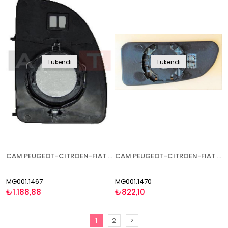
Tükendi
Tükendi
CAM PEUGEOT-CITROEN-FIAT BOXER-JUMPER-DUCATO 2000-2006 BÜYÜK TİP SAĞ
CAM PEUGEOT-CITROEN-FIAT BOXER-JUMPER-DUCATO 2000-2006 ISITMALI ALT KÜÇÜK TİP SOL
MG001.1467
MG001.1470
₺1.188,88
₺822,10
1
2
>