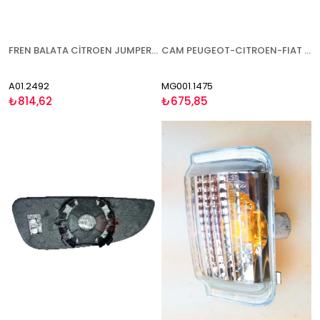
FREN BALATA CİTROEN JUMPER (06-) FİAT DUCATO (06-) OPEL MOVANO (21-) PEUGEOT BOXER (06-) KARSAN JEST (13-) - ÇİFT İKAZ KABLOLU ÖN
CAM PEUGEOT-CITROEN-FIAT BOXER-JUMPER-DUCATO 2006- ISITMALI KÜÇÜK TİP SAĞ
A01.2492
MG001.1475
₺814,62
₺675,85