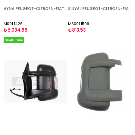
AYNA PEUGEOT-CITROEN-FIAT BOXER-JUMPER-DUCATO 2000-2006 ELEKTRİKLİ ISITMALI KISA KOL ÇİFT AYNALI SAĞ
SİNYAL PEUGEOT-CITROEN-FIAT BOXER-JUMPER-DUCATO 2006- SARI UZUN KOL 16W SOL
M001.1426
MS001.1506
₺5.034,88
₺813,53
Fırsat Ürünü