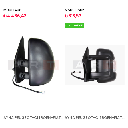
M001.1408
MS001.1505
₺4.486,43
₺813,53
Fırsat Ürünü
AYNA PEUGEOT-CITROEN-FIAT BOXER-JUMPER-DUCATO 2000-2006 ELEKTRİKLİ ISITMALI KISA KOL ÇİFT AYNALI SOL
AYNA PEUGEOT-CITROEN-FIAT BOXER-JUMPER-DUCATO 2006- ELEKTRİKLİ ISITMALI SİNYALLİ KISA KOL SOL