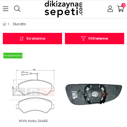
0
Ducato
Sıralama
Filtreleme
Fırsat Ürünü