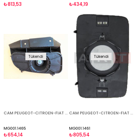
₺813,53
₺434,19
Tükendi
Tükendi
CAM PEUGEOT-CITROEN-FIAT BOXER-JUMPER-DUCATO 2000-2006 ALT KÜÇÜK TİP SAĞ
CAM PEUGEOT-CITROEN-FIAT BOXER-JUMPER-DUCATO 1994-2000 ISITMALI SAĞ
MG001.1465
MG001.1461
₺654,14
₺805,54