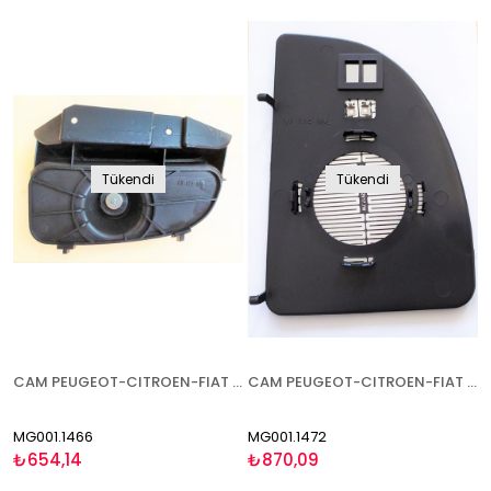
Tükendi
Tükendi
CAM PEUGEOT-CITROEN-FIAT BOXER-JUMPER-DUCATO 2000-2006 ALT KÜÇÜK TİP SOL
CAM PEUGEOT-CITROEN-FIAT BOXER-JUMPER-DUCATO 2000-2006 ISITMALI BÜYÜK TİP SOL
MG001.1466
MG001.1472
₺654,14
₺870,09