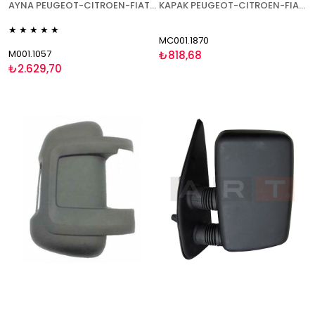
AYNA PEUGEOT-CITROEN-FIAT BOXER-JUMPER-DUCATO 2006- ELEKTRİKLİ ISITMALI SİNYALLİ KISA KOL SAĞ
KAPAK PEUGEOT-CITROEN-FIAT BOXER-JUMPER-DUCATO 2006- SOL
★
★
★
★
★
MC001.1870
M001.1057
₺818,68
₺2.629,70