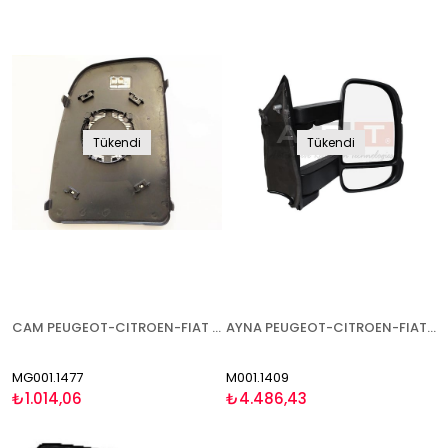
Tükendi
Tükendi
CAM PEUGEOT-CITROEN-FIAT BOXER-JUMPER-DUCATO 2006- ISITMALI SAĞ
AYNA PEUGEOT-CITROEN-FIAT BOXER-JUMPER-DUCATO 2006- ELEKTRİKLİ ISITMALI SİNYALLİ UZUN KOL SAĞ
MG001.1477
M001.1409
₺1.014,06
₺4.486,43