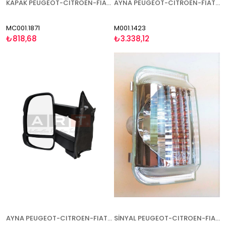
KAPAK PEUGEOT-CITROEN-FIAT BOXER-JUMPER-DUCATO 2006- SAĞ
AYNA PEUGEOT-CITROEN-FIAT BOXER-JUMPER-DUCATO 1994-2000 MANUEL KISA KOL SOL
MC001.1871
M001.1423
₺818,68
₺3.338,12
AYNA PEUGEOT-CITROEN-FIAT BOXER-JUMPER-DUCATO 2006- ELEKTRİKLİ ISITMALI SİNYALLİ UZUN KOL SOL
SİNYAL PEUGEOT-CITROEN-FIAT BOXER-JUMPER-DUCATO 2006- BEYAZ 5W SAĞ