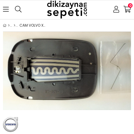
0
CAM VOLVO XC70 XC90 2005-2006 ISITMALI ASFERİK SOL (SU GEÇİRMEZ )