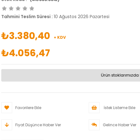
Tahmini Teslim Süresi
:
10 Ağustos 2026 Pazartesi
₺3.380,40
+ KDV
₺4.056,47
Ürün stoklarımızda 
Favorilere Ekle
İstek Listeme Ekle
Fiyat Düşünce Haber Ver
Gelince Haber Ver