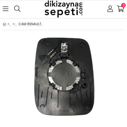
0
CAM RENAULT-OPEL TRAFFİC-VİVARO 2015-2021 ISITMALI ASFERİK SOL