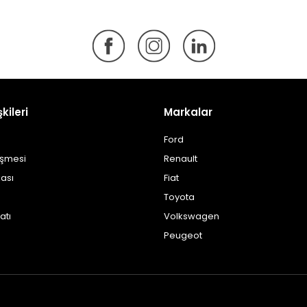
şkileri
Markalar
Ford
eşmesi
Renault
kası
Fiat
Toyota
atı
Volkswagen
Peugeot