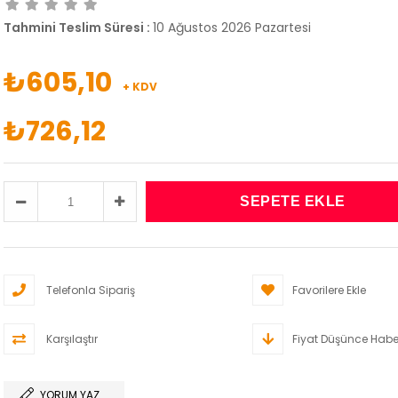
Tahmini Teslim Süresi
:
10 Ağustos 2026 Pazartesi
₺605,10
+ KDV
₺726,12
Telefonla Sipariş
Favorilere Ekle
Karşılaştır
Fiyat Düşünce Habe
YORUM YAZ