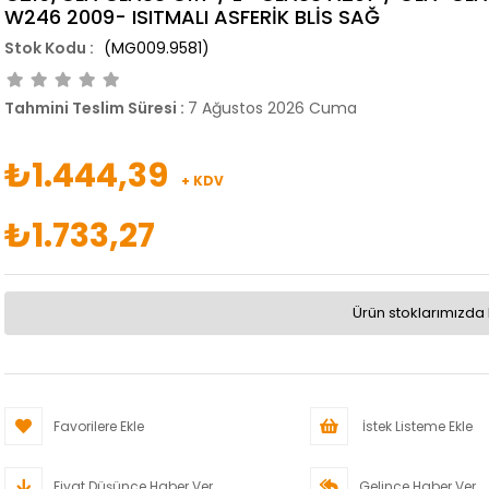
W246 2009- ISITMALI ASFERİK BLİS SAĞ
(MG009.9581)
Tahmini Teslim Süresi
:
7 Ağustos 2026 Cuma
₺1.444,39
+ KDV
₺1.733,27
Ürün stoklarımızda 
Favorilere Ekle
İstek Listeme Ekle
Fiyat Düşünce Haber Ver
Gelince Haber Ver