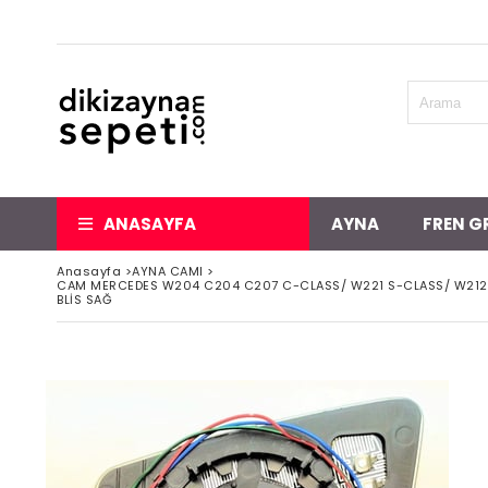
ANASAYFA
AYNA
FREN G
Anasayfa
>
AYNA CAMI
>
CAM MERCEDES W204 C204 C207 C-CLASS/ W221 S-CLASS/ W212 E-
BLİS SAĞ