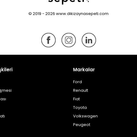
© 2019 - 2026 www.dikizaynasepeti.com
şkileri
Markalar
Ford
eşmesi
Renault
kası
Fiat
Toyota
atı
Volkswagen
Peugeot