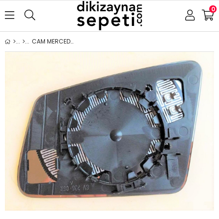
0
CAM MERCEDES W204 C204 C207 C-CLASS/ W221 S-CLASS/ W212 E-CLASS/ CL-CLASS C216/CLA CLASS C117 / E -CLASS A207 / GLA-CLASS X156 / A-CLASS W176 / B-CLASS W242 W246 2009- ISITMALI ASFERİK SAĞ