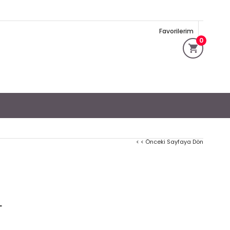
Favorilerim
0
< < Önceki Sayfaya Dön
L