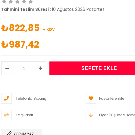
Tahmini Teslim Süresi
:
10 Ağustos 2026 Pazartesi
₺822,85
+ KDV
₺987,42
Telefonla Sipariş
Favorilere Ekle
Karşılaştır
Fiyat Düşünce Habe
YORUM YAZ