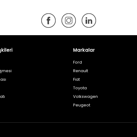
şkileri
Markalar
Ford
eşmesi
Renault
kası
Fiat
Toyota
atı
Volkswagen
Peugeot