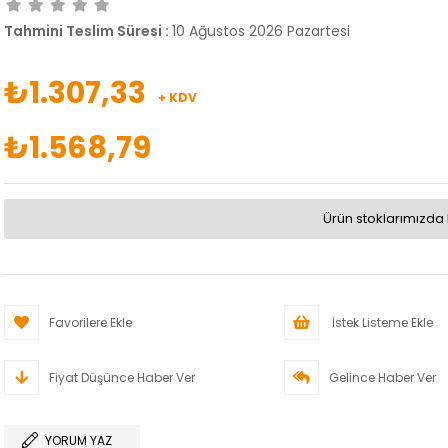
Tahmini Teslim Süresi
:
10 Ağustos 2026 Pazartesi
₺1.307,33
+ KDV
₺1.568,79
Ürün stoklarımızda 
Favorilere Ekle
İstek Listeme Ekle
Fiyat Düşünce Haber Ver
Gelince Haber Ver
YORUM YAZ