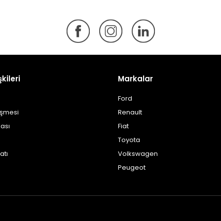
şkileri
Markalar
Ford
eşmesi
Renault
kası
Fiat
Toyota
atı
Volkswagen
Peugeot