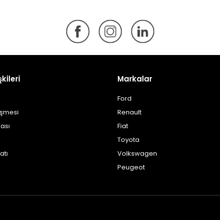
şkileri
Markalar
Ford
eşmesi
Renault
kası
Fiat
Toyota
atı
Volkswagen
Peugeot