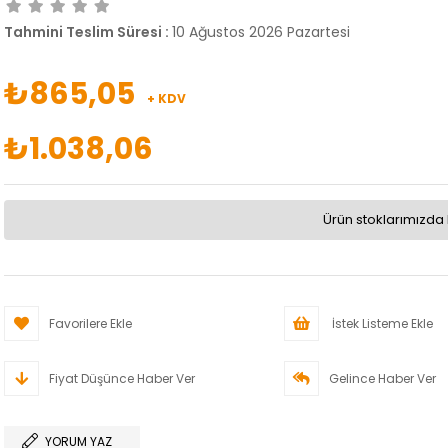
Tahmini Teslim Süresi
:
10 Ağustos 2026 Pazartesi
₺865,05
+ KDV
₺1.038,06
Ürün stoklarımızda 
Favorilere Ekle
İstek Listeme Ekle
Fiyat Düşünce Haber Ver
Gelince Haber Ver
YORUM YAZ