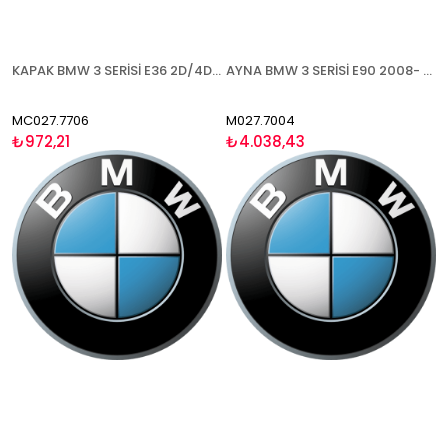
KAPAK BMW 3 SERİSİ E36 2D/4D ( 5 SERİSİ E34 1992-1995) 1992-1998 ASTARLI SOL
AYNA BMW 3 SERİSİ E90 2008- ELEKTRİKLİ ISITMALI ASTARLI ASFERİK MAVİ CAM SOL
MC027.7706
M027.7004
₺972,21
₺4.038,43