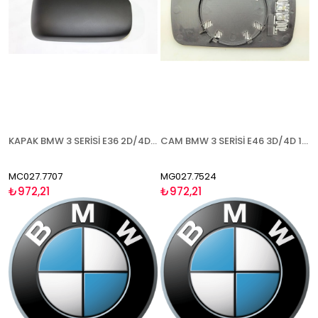
KAPAK BMW 3 SERİSİ E36 2D/4D ( 5 SERİSİ E34 1992-1995) 1992-1998 ASTARLI SAĞ
CAM BMW 3 SERİSİ E46 3D/4D 1998-2005 ISITMALI ASFERİK MAVİ CAM SOL
MC027.7707
MG027.7524
₺972,21
₺972,21