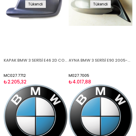
Tükendi
Tükendi
KAPAK BMW 3 SERİSİ E46 2D COUPE ( 7 SERİSİ E65 2002-2007) 1998-2005 ASTARLI SOL
AYNA BMW 3 SERİSİ E90 2005-2008 ELEKTRİKLİ ISITMALI ASTARLI MAVİ CAM SAĞ
MC027.7712
M027.7005
₺2.205,32
₺4.017,88