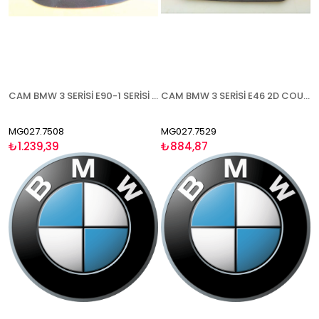
CAM BMW 3 SERİSİ E90-1 SERİSİ E87 2008-2012 ISITMALI ASFERİK MAVİ CAM SOL
CAM BMW 3 SERİSİ E46 2D COUPE ( 7 SERİSİ E65 2002-2007) 1998-2005 ISITMALI ASFERİK MAVİ CAM SAĞ
MG027.7508
MG027.7529
₺1.239,39
₺884,87