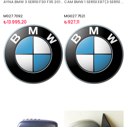
AYNA BMW 3 SERİSİ F30 F35 2012- ELEKTRİKLİ KATLANIR ISITMALI ASTARLI SİNYALLİ ASFERİK MAVİ CAM SOL
CAM BMW 1 SERİSİ E87(3 SERİSİ E90 2004-2008) 2004-2010 ISITMALI ASFERİK MAVİ CAM SAĞ
M027.7092
MG027.7521
₺13.995,20
₺927,11