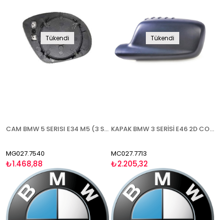
Tükendi
Tükendi
CAM BMW 5 SERISI E34 M5 (3 SERİSİ E36 M3 1989-2000) 1992-1996 ISITMALI MAVİ CAM ASFERİK SOL
KAPAK BMW 3 SERİSİ E46 2D COUPE ( 7 SERİSİ E65 2002-2007) 1998-2005 ASTARLI SAĞ
MG027.7540
MC027.7713
₺1.468,88
₺2.205,32