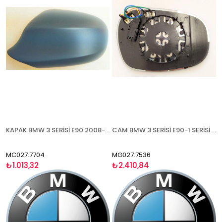
KAPAK BMW 3 SERİSİ E90 2008-2012 ASTARLI SOL
CAM BMW 3 SERİSİ E90-1 SERİSİ E87 2008-2012 ISITMALI ASFERİK MAVİ CAM SOKETLİ TİP 4 PİNSOL
MC027.7704
MG027.7536
₺1.013,32
₺2.410,84