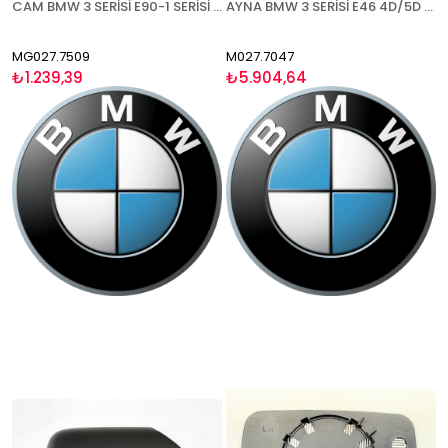
CAM BMW 3 SERİSİ E90-1 SERİSİ E87 2008-2012 ISITMALI ASFERİK MAVİ CAM SAĞ
AYNA BMW 3 SERİSİ E46 4D/5D 1998-2005 ELEKTRİKLİ ISITMALI ASTARLI ASFERİK MAVİ CAM SAĞ
MG027.7509
M027.7047
₺1.239,39
₺5.904,64