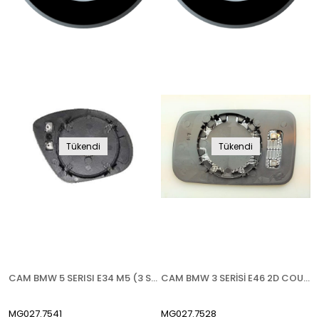
Tükendi
Tükendi
CAM BMW 5 SERISI E34 M5 (3 SERİSİ E36 M3 1989-2000) 1992-1996 ISITMALI MAVİ CAM ASFERİK SAĞ
CAM BMW 3 SERİSİ E46 2D COUPE ( 7 SERİSİ E65 2002-2007) 1998-2005 ISITMALI ASFERİK MAVİ CAM SOL
MG027.7541
MG027.7528