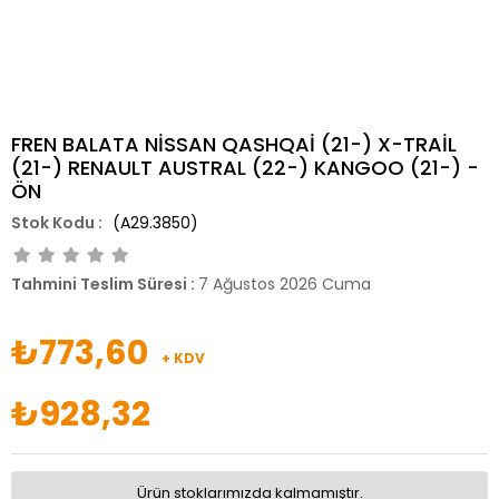
FREN BALATA NİSSAN QASHQAİ (21-) X-TRAİL
(21-) RENAULT AUSTRAL (22-) KANGOO (21-) -
ÖN
(A29.3850)
Tahmini Teslim Süresi
:
7 Ağustos 2026 Cuma
₺773,60
+ KDV
₺928,32
Ürün stoklarımızda kalmamıştır.