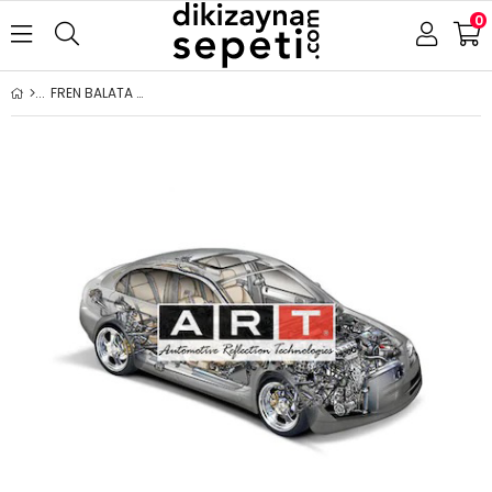
0
FREN BALATA NİSSAN QASHQAİ (21-) X-TRAİL (21-) RENAULT AUSTRAL (22-) KANGOO (21-) - ÖN