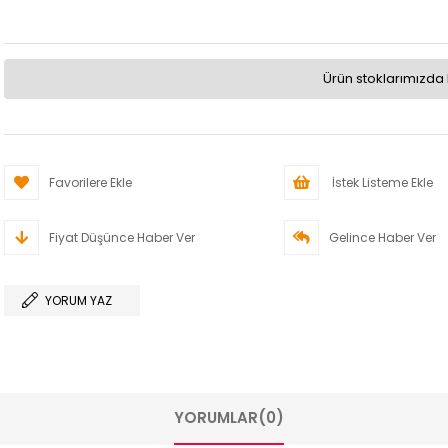
Ürün stoklarımızda 
Favorilere Ekle
İstek Listeme Ekle
Fiyat Düşünce Haber Ver
Gelince Haber Ver
YORUM YAZ
YORUMLAR
(0)