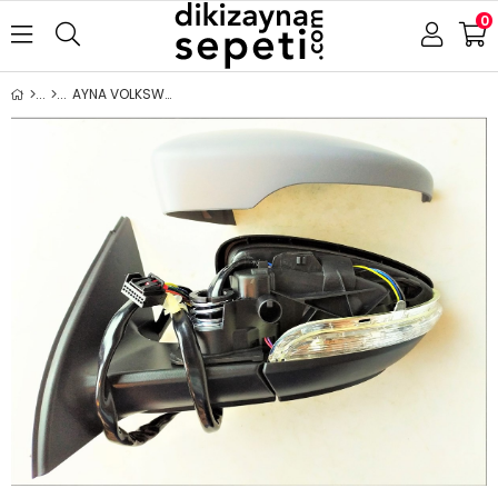
0
AYNA VOLKSWAGEN PASSAT 2010-2015 ELEKTRİKLİ KATLANIR ISITMALI ASTARLI SİNYALLİ ALT AYDINLATMALI HAFIZALI ASFERİK SOL