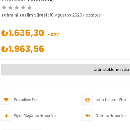
Tahmini Teslim Süresi
:
10 Ağustos 2026 Pazartesi
₺1.636,30
+ KDV
₺1.963,56
Ürün stoklarımızda 
Favorilere Ekle
İstek Listeme Ekle
Fiyat Düşünce Haber Ver
Gelince Haber Ver