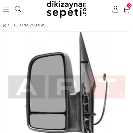
0
AYNA VOLKSWAGEN-MERCEDES CRAFTER SPRİNTER 2009-2018 ELEKTRİKLİ ISITMALI SİNYALLİ SOL (UZUN KABLO)